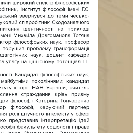
опили широкий спектр філософських
тник, Інститут філософії імені Г.С.
вський звернувся до теми чесько-
ауковий співробітник Сходознавчого
итання ідентичності на прикладі
імені Михайла Драгоманова Тетяна
Доктор філософських наук, професор
щий порушив проблему трансформації
едагогічних наук, доцент кафедри
а увагу на ціннісному потенціалі ІТ-
ості. Кандидат філософських наук,
майбутніми поколіннями; кандидат
итуту історії НАН України, вчитель
слення страждання крізь призму
едри філософії Катерина Гончаренко
тор філософії, керуючий партнер
ня ролі штучного інтелекту у сфері
ко представив інтерпретацію ідей
офії факультету соціології і права