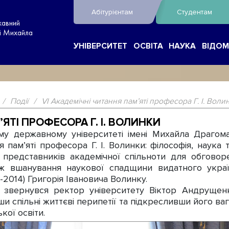
Абітурієнтам
Студентам
жавний
ні Михайла
УНІВЕРСИТЕТ
ОСВІТА
НАУКА
ВІДОМ
/
Події
/
VI Академічні читання пам’яті професора Г. І. Воли
’ЯТІ ПРОФЕСОРА Г. І. ВОЛИНКИ
му державному університеті імені Михайла Драгома
 пам’яті професора Г. І. Волинки: філософія, наука та
і представників академічної спільноти для обгово
акож вшанування наукової спадщини видатного укра
-2014) Григорія Івановича Волинку.
в звернувся ректор університету Віктор Андрущен
ши спільні життєві перипетії та підкресливши його ва
кої освіти.