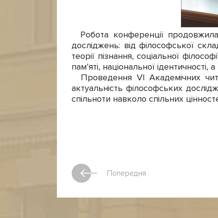
Робота конференції продовжилас
досліджень: від філософської склад
теорії пізнання, соціальної філософ
пам’яті, національної ідентичності,
Проведення VI Академічних читан
актуальність філософських дослідж
спільноти навколо спільних цінносте
Попередня