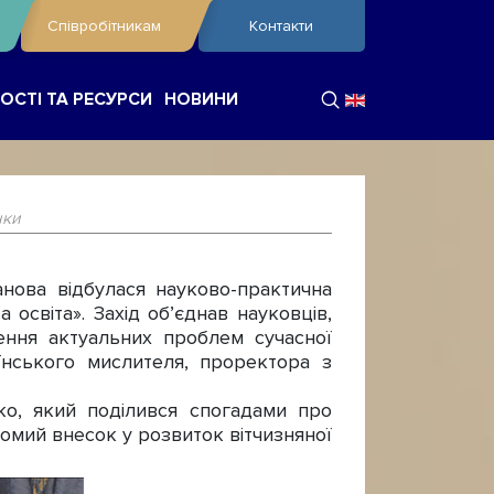
Співробітникам
Контакти
ОСТІ ТА РЕСУРСИ
НОВИНИ
нки
нова відбулася науково-практична
 освіта». Захід об’єднав науковців,
рення актуальних проблем сучасної
їнського мислителя, проректора з
ко, який поділився спогадами про
гомий внесок у розвиток вітчизняної