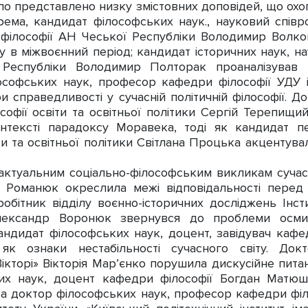
о представлено низку змістовних доповідей, що ох
ма, кандидат філософських наук., науковий співробі
 філософії АН Чеської Республіки Володимир Волко
у в міжвоєнний період; кандидат історичних наук, н
ї Республіки Володимир Полторак проаналізував п
лософських наук, професор кафедри філософії УДУ 
ри справедливості у сучасній політичній філософії. 
ософії освіти та освітньої політики Сергій Терепи
нтексті парадоксу Моравека, тоді як кандидат п
іти та освітньої політики Світлана Процька акцентувал
ктуальним соціально-філософським викликам сучасн
 Романюк окреслила межі відповідальності перед 
обітник відділу воєнно-історичних досліджень Інст
Олександр Воронюк звернувся до проблеми осми
кандидат філософських наук, доцент, завідувач каф
к ознаки нестабільності сучасного світу. Док
ікторі» Вікторія Мар’єнко порушила дискусійне питан
их наук, доцент кафедри філософії Богдан Матюш
 а доктор філософських наук, професор кафедри філос