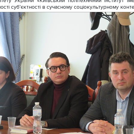
итету України «Київський політехнічний інститут ім
ості суб’єктності в сучасному соціокультурному конте