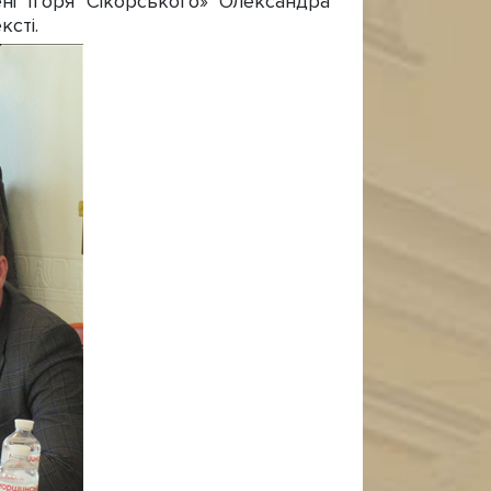
ені Ігоря Сікорського» Олександра
ксті.