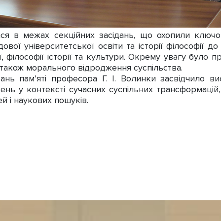
я в межах секційних засідань, що охопили ключов
ової університетської освіти та історії філософії до
ії, філософії історії та культури. Окрему увагу було 
 а також морального відродження суспільства.
ь пам’яті професора Г. І. Волинки засвідчило вис
ень у контексті сучасних суспільних трансформацій,
й і наукових пошуків.