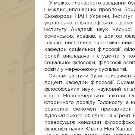
У межах пленарного засідання бул
і міждисциплінарних проблем. Зокре
Сковороди НАН України, Інститут
українського філософського діалог
інституту Академії наук Чесько
османських козаків, а доктор фі
Глушко висвітлила економічні вимі
кафедри соціальної філософії, філ
ролей викладача і студента у ко
соціальної філософії, філософії осв
освіти у мережевому суспільстві.
Окремі виступи були присвячені а
доцент кафедри філософії Оксана
філософських наук, науковий співр
історії Новопечерської школи 
історичного досвіду Голокосту, а 
розкрила феномен прекарності я
Адвокатського об'єднання «Ґрейт В
правосуддя; кандидат філософськ
філософії науки Ювала Ноя Харарі,