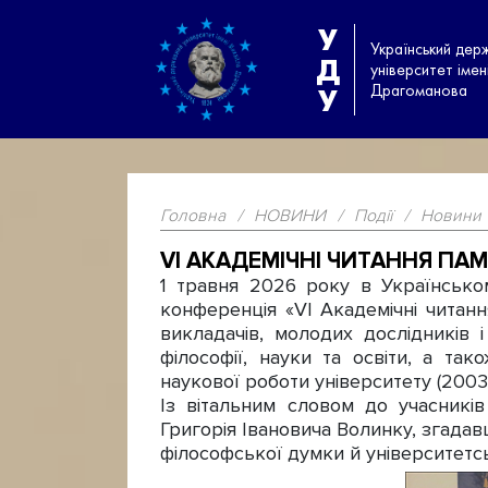
У
Український дер
Д
університет іме
Драгоманова
У
Головна
/
НОВИНИ
/
Події
/
Новини
VI АКАДЕМІЧНІ ЧИТАННЯ ПАМ
1 травня 2026 року в Українсько
конференція «VI Академічні читання
викладачів, молодих дослідників 
філософії, науки та освіти, а т
наукової роботи університету (2003
Із вітальним словом до учасникі
Григорія Івановича Волинку, згадав
філософської думки й університетсь