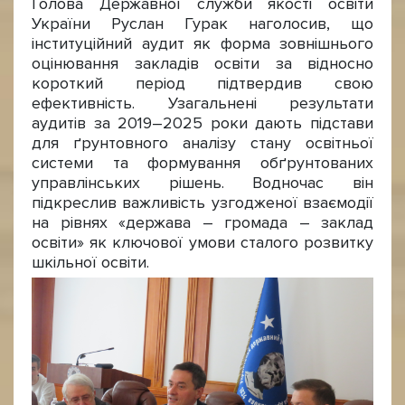
Голова Державної служби якості освіти
України Руслан Гурак наголосив, що
інституційний аудит як форма зовнішнього
оцінювання закладів освіти за відносно
короткий період підтвердив свою
ефективність. Узагальнені результати
аудитів за 2019–2025 роки дають підстави
для ґрунтовного аналізу стану освітньої
системи та формування обґрунтованих
управлінських рішень. Водночас він
підкреслив важливість узгодженої взаємодії
на рівнях «держава – громада – заклад
освіти» як ключової умови сталого розвитку
шкільної освіти.