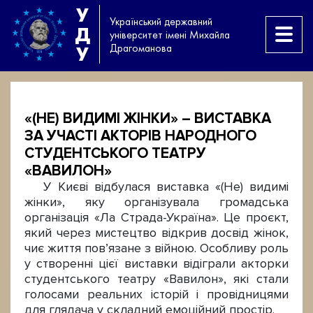
У
Український державний
Д
університет імені Михайла
Драгоманова
У
«(НЕ) ВИДИМІ ЖІНКИ» – ВИСТАВКА
ЗА УЧАСТІ АКТОРІВ НАРОДНОГО
СТУДЕНТСЬКОГО ТЕАТРУ
«ВАВИЛОН»
У Києві відбулася виставка «(Не) видимі
жінки», яку організувала громадська
організація «Ла Страда-Україна». Це проєкт,
який через мистецтво відкрив досвід жінок,
чиє життя пов’язане з війною. Особливу роль
у створенні цієї виставки відіграли акторки
студентського театру «Вавилон», які стали
голосами реальних історій і провідницями
для глядача у складний емоційний простір.