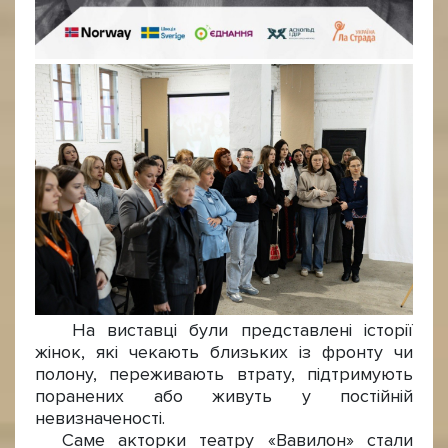
На виставці були представлені історії
жінок, які чекають близьких із фронту чи
полону, переживають втрату, підтримують
поранених або живуть у постійній
невизначеності.
Саме акторки театру «Вавилон» стали