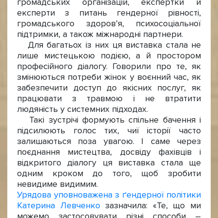
громадських організацій, експертки й
експерти з питань гендерної рівності,
громадського здоров’я, психосоціальної
підтримки, а також міжнародні партнери.
Для багатьох із них ця виставка стала не
лише мистецькою подією, а й простором
професійного діалогу. Говорили про те, як
змінюються потреби жінок у воєнний час, як
забезпечити доступ до якісних послуг, як
працювати з травмою і не втратити
людяність у системних підходах.
Такі зустрічі формують спільне бачення і
підсилюють голос тих, чиї історії часто
залишаються поза увагою. І саме через
поєднання мистецтва, досвіду фахівців і
відкритого діалогу ця виставка стала ще
одним кроком до того, щоб зробити
невидиме видимим.
Урядова уповноважена з ґендерної політики
Катерина Левченко
зазначила: «Те, що ми
можемо застосовувати різні способи –