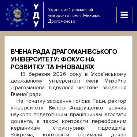
У
Український державний
Д
університет імені Михайла
Драгоманова
У
ВЧЕНА РАДА ДРАГОМАНІВСЬКОГО
УНІВЕРСИТЕТУ: ФОКУС НА
РОЗВИТКУ ТА ІННОВАЦІЯХ
19 березня 2026 року в Українському
державному університеті імені Михайла
Драгоманова відбулося чергове засідання
Вченої ради.
На початку засідання голова Ради, ректор
університету Віктор Андрущенко вручив
науково-педагогічним працівникам атестати
доцента, а також контракти переобраним
керівникам структурних підрозділів.
Зокрема, контракти отримали декан