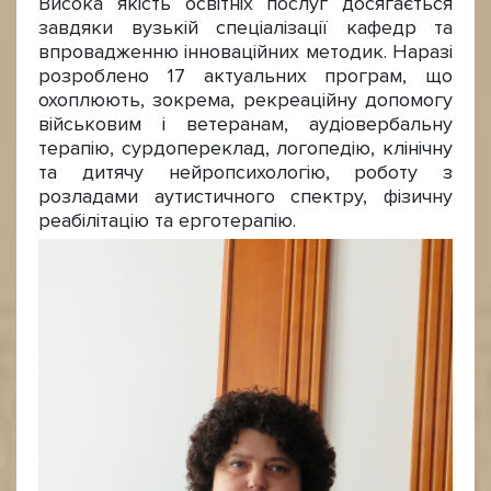
Висока якість освітніх послуг досягається
завдяки вузькій спеціалізації кафедр та
впровадженню інноваційних методик. Наразі
розроблено 17 актуальних програм, що
охоплюють, зокрема, рекреаційну допомогу
військовим і ветеранам, аудіовербальну
терапію, сурдопереклад, логопедію, клінічну
та дитячу нейропсихологію, роботу з
розладами аутистичного спектру, фізичну
реабілітацію та ерготерапію.