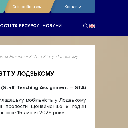
Співробітникам
Контакти
ОСТІ ТА РЕСУРСИ
НОВИНИ
амах Erasmus+ STA та STT у Лодзькому
 STT У ЛОДЗЬКОМУ
Staff Teaching Assignment – STA)
кладацьку мобільність у Лодзькому
нні провести щонайменше 8 годин
пізніше 15 липня 2026 року.