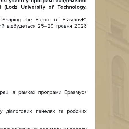
я участі у програмі академічної
 (Lodz University of Technology,
“Shaping the Future of Erasmus+”,
який відбудеться 25–29 травня 2026
впраці в рамках програми Еразмус+
 у діалогових панелях та робочих