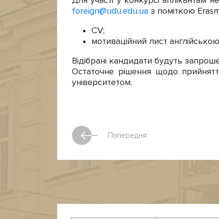
Для участі у конкурсі аплікантам н
foreign@udu.edu.ua
з поміткою Erasm
CV;
мотиваційний лист англійською
Відібрані кандидати будуть запрошен
Остаточне рішення щодо прийнят
університетом.
Попередня