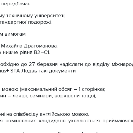
 передбачає:
у технічному університеті;
стандартної подорожі.
им вимогам:
і Михайла Драгоманова;
 нижче рівня B2–C1.
еобхідно до 27 березня надіслати до відділу міжнар
us+ STA Лодзь такі документи:
 мовою (максимальний обсяг – 1 сторінка);
ин – лекції, семінари, воркшопи тощо);
ні на співбесіду англійською мовою.
тя номінованих кандидатів ухвалюється приймаючо