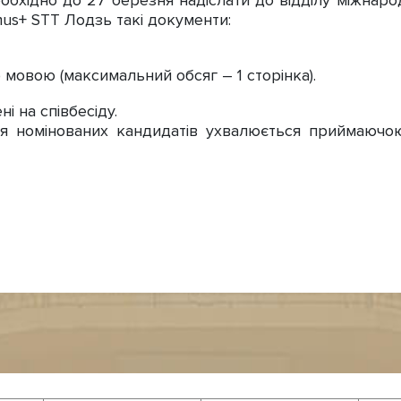
еобхідно до 27 березня надіслати до відділу міжнар
us+ STT Лодзь такі документи:
 мовою (максимальний обсяг – 1 сторінка).
і на співбесіду.
тя номінованих кандидатів ухвалюється приймаючо