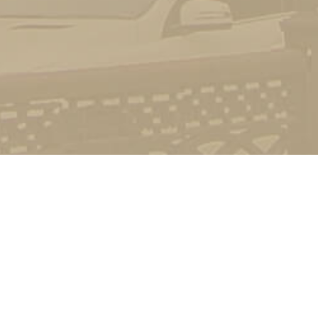
Контакт
01601, м.
гоманова
(044) 23