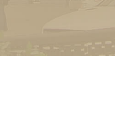
УНІВЕРСИТЕТ
Історія університету
Сторінка Михайла Дра
Структура
Прозорий університет
Контакти