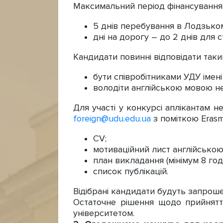
Максимальний період фінансування
5 днів перебування в Лодзьком
дні на дорогу – до 2 днів для 
Кандидати повинні відповідати так
бути співробітниками УДУ імен
володіти англійською мовою не
Для участі у конкурсі аплікантам н
foreign@udu.edu.ua
з поміткою Erasm
CV;
мотиваційний лист англійською
план викладання (мінімум 8 год
список публікацій.
Відібрані кандидати будуть запроше
Остаточне рішення щодо прийнят
університетом.