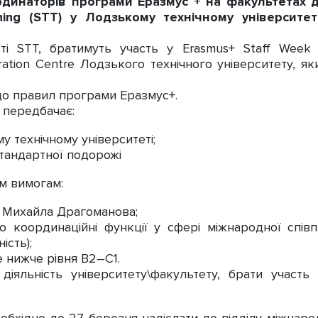
динаторів програми Еразмус + на факультетах дл
ning (STT) у Лодзькому технічному університеті
сті STT, братимуть участь у Erasmus+ Staff Week 
eration Centre Лодзького технічного університету, 
до правил програми Еразмус+.
 передбачає:
у технічному університеті;
стандартної подорожі
им вимогам:
і Михайла Драгоманова;
бо координаційні функції у сфері міжнародної спі
ість);
 нижче рівня B2–C1.
діяльність університету\факультету, брати участь