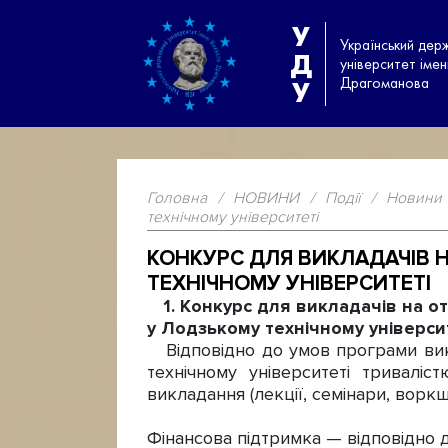
У
Український дер
Д
університет іме
Драгоманова
У
Головна
/
НОВИНИ
/
Події
/
Новини
технічному університеті
КОНКУРС ДЛЯ ВИКЛАДАЧІВ Н
ТЕХНІЧНОМУ УНІВЕРСИТЕТІ
1. Конкурс для викладачів на от
у Лодзькому технічному універс
Відповідно до умов програми викл
технічному університеті тривал
викладання (лекції, семінари, воркш
Фінансова підтримка — відповідно 