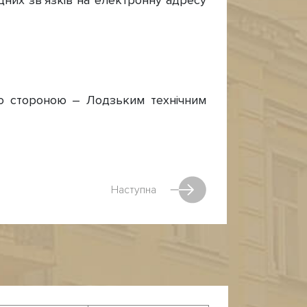
одних зв’язків на електронну адресу
ю стороною – Лодзьким технічним
Наступна