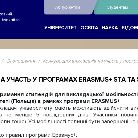
Абітурієнтам
Студентам
жавний
ні Михайла
УНІВЕРСИТЕТ
ОСВІТА
НАУКА
ВІДОМ
/
Оголошення
/
Конкурс для викладачів на участь у прогр
А УЧАСТЬ У ПРОГРАМАХ ERASMUS+ STA ТА
римання стипендій для викладацької мобільності (
итеті (Польща) в рамках програми ERASMUS+
адачі університету мають можливість здійснити ви
істю не менше 5 послідовних днів. Учасники пови
опи тощо). Усі мобільності повинні бути завершені не 
до правил програми Еразмус+.