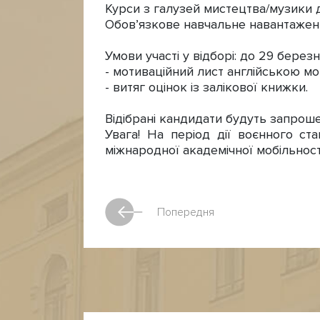
Курси з галузей мистецтва/музики д
Обов’язкове навчальне навантажен
Умови участі у відборі: до 29 берез
- мотиваційний лист англійською м
- витяг оцінок із залікової книжки.
Відібрані кандидати будуть запроше
Увага! На період дії воєнного ст
міжнародної академічної мобільност
Попередня