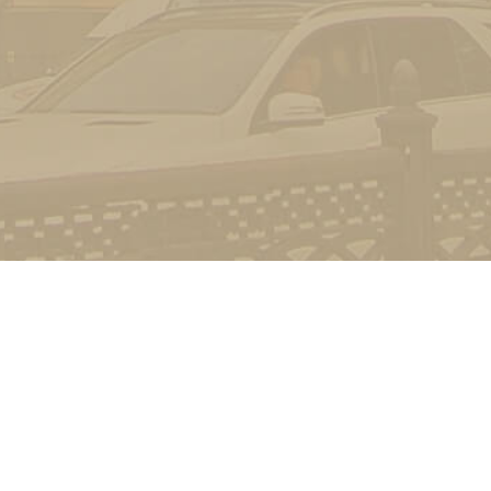
Контакт
01601, м.
гоманова
(044) 23