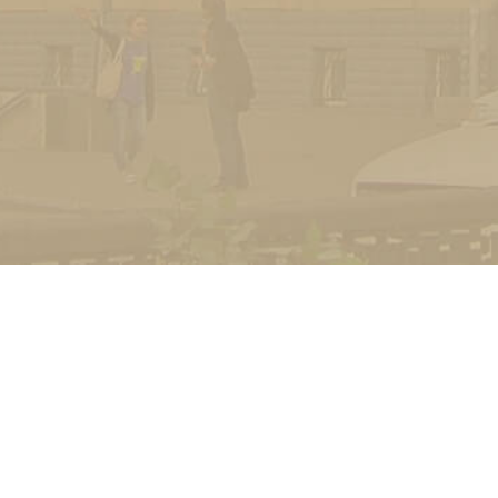
УНІВЕРСИТЕТ
Історія університету
Сторінка Михайла Дра
Структура
Прозорий університет