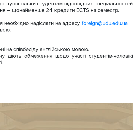
оступні тільки студентам відповідних спеціальностей
ня – щонайменше 24 кредити ECTS на семестр.
ня необхідно надіслати на адресу
foreign@udu.edu.ua
овою;
ні на співбесіду англійською мовою.
ану діють обмеження щодо участі студентів-чоловік
і.