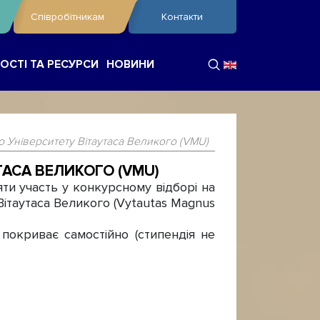
Співробітникам
Контакти
ОСТІ ТА РЕСУРСИ
НОВИНИ
о Університету Вітаутаса Великого (VMU)
ТАСА ВЕЛИКОГО (VMU)
яти участь у конкурсному відборі на
Вітаутаса Великого (Vytautas Magnus
покриває самостійно (стипендія не