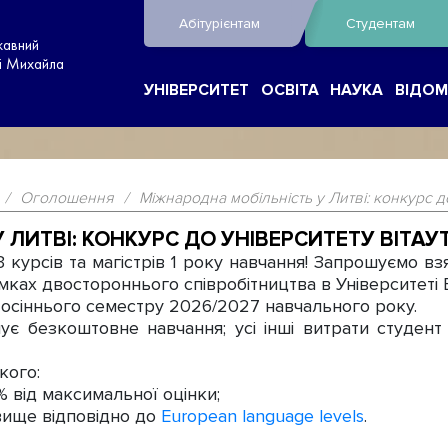
Абітурієнтам
Студентам
жавний
ні Михайла
УНІВЕРСИТЕТ
ОСВІТА
НАУКА
ВІДОМ
/
Оголошення
/
Міжнародна мобільність у Литві: конкурс д
 ЛИТВІ: КОНКУРС ДО УНІВЕРСИТЕТУ ВІТАУ
курсів та магістрів 1 року навчання! Запрошуємо вз
ках двостороннього співробітництва в Університеті 
ом осіннього семестру 2026/2027 навчального року.
безкоштовне навчання; усі інші витрати студент 
кого:
% від максимальної оцінки;
 вище відповідно до
European language levels
.