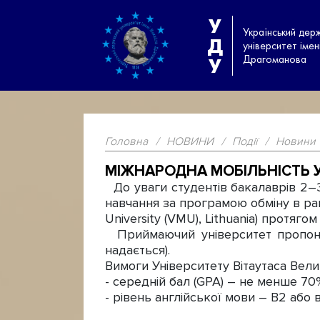
У
Український дер
Д
університет іме
Драгоманова
У
Головна
/
НОВИНИ
/
Події
/
Новини
МІЖНАРОДНА МОБІЛЬНІСТЬ У
До уваги студентів бакалаврів 2–3 
навчання за програмою обміну в рам
University (VMU), Lithuania) протяг
Приймаючий університет пропонує 
надається).
Вимоги Університету Вітаутаса Вели
- середній бал (GPA) – не менше 70
- рівень англійської мови – B2 або