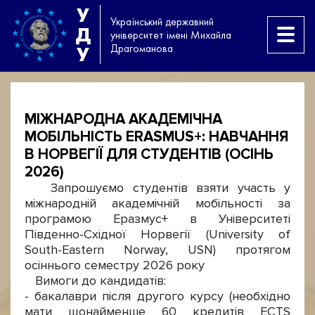
У
Український державний
Д
університет імені Михайла
Драгоманова
У
МІЖНАРОДНА АКАДЕМІЧНА
МОБІЛЬНІСТЬ ERASMUS+: НАВЧАННЯ
В НОРВЕГІЇ ДЛЯ СТУДЕНТІВ (ОСІНЬ
2026)
Запрошуємо студентів взяти участь у
міжнародній академічній мобільності за
програмою Еразмус+ в Університеті
Південно-Східної Норвегії (University of
South-Eastern Norway, USN) протягом
осіннього семестру 2026 року
Вимоги до кандидатів:
- бакалаври після другого курсу (необхідно
мати щонайменше 60 кредитів ECTS