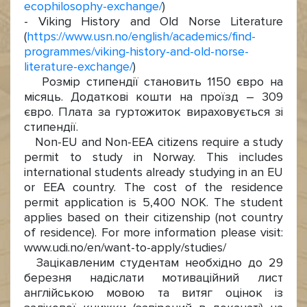
ecophilosophy-exchange/
)
- Viking History and Old Norse Literature
(
https://www.usn.no/english/academics/find-
programmes/viking-history-and-old-norse-
literature-exchange/
)
Розмір стипендії становить 1150 євро на
місяць. Додаткові кошти на проїзд – 309
євро. Плата за гуртожиток вираховується зі
стипендії.
Non-EU and Non-EEA citizens require a study
permit to study in Norway. This includes
international students already studying in an EU
or EEA country. The cost of the residence
permit application is 5,400 NOK. The student
applies based on their citizenship (not country
of residence). For more information please visit:
www.udi.no/en/want-to-apply/studies/
Зацікавленим студентам необхідно до 29
березня надіслати мотиваційний лист
англійською мовою та витяг оцінок із