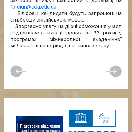
залікової книжки (завірений в деканаті) на
foreign@udu.edu.ua
Відібрані кандидати будуть запрошені на
співбесіду англійською мовою.
Звертаємо увагу на діючі обмеження участі
студентів-чоловіків (старших за 23 роки) у
програмах міжнародної академічної
мобільності на період дії воєнного стану.