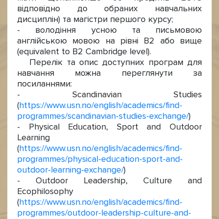
відповідно до обраних навчальних
дисциплін) та магістри першого курсу;
- володіння усною та письмовою
англійською мовою на рівні В2 або вище
(equivalent to B2 Cambridge level).
Перелік та опис доступних програм для
навчання можна переглянути за
посиланнями:
- Scandinavian Studies
(
https://www.usn.no/english/academics/find-
programmes/scandinavian-studies-exchange/
)
- Physical Education, Sport and Outdoor
Learning
(
https://www.usn.no/english/academics/find-
programmes/physical-education-sport-and-
outdoor-learning-exchange/
)
- Outdoor Leadership, Culture and
Ecophilosophy
(
https://www.usn.no/english/academics/find-
programmes/outdoor-leadership-culture-and-