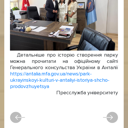
Детальніше про історію створення парку
можна прочитати на офіційному сайті
Генерального консульства України в Анталії
https://antalia.mfa.gov.ua/news/park-
ukrayinskoyi-kulturi-v-antaliyi-istoriya-shcho-
prodovzhuyetsya
Пресслужба університету