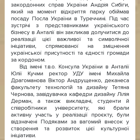
закордонних справ України Андрія Сибіги,
який на момент відкриття парку обіймав
посаду Посла України в Туреччині. Під час
зустрічі з представниками українського
бізнесу в Анталії він закликав долучитися до
реалізації цієї важливої та символічної
ініціативи, спрямованої на зміцнення
української присутності та єдності громади
за кордоном.
Від імені т.в.о. Консула України в Анталії
Юлії Кучми ректор УДУ імені Михайла
Драгоманова Віктор Андрущенко, деканеса
факультету технологій та дизайну Тетяна
Чернова, завідувачка кафедри дизайну Лілія
Дерман, а також викладачі, студенти й
співробітники університету, які брали
активну участь у реалізації проєкту, були
відзначені Подяками за вагомий внесок у
створення та розвиток цієї культурної
ініціативи.