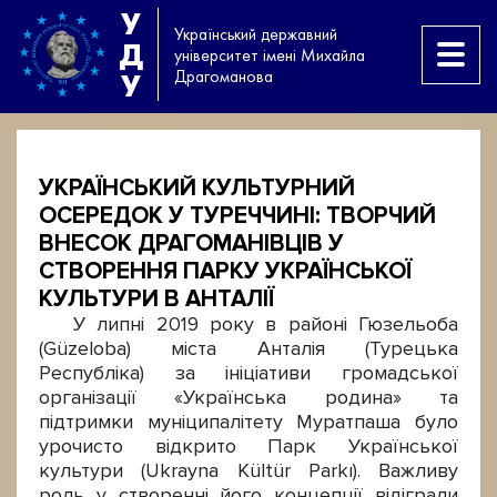
У
Український державний
Д
університет імені Михайла
Драгоманова
У
УКРАЇНСЬКИЙ КУЛЬТУРНИЙ
ОСЕРЕДОК У ТУРЕЧЧИНІ: ТВОРЧИЙ
ВНЕСОК ДРАГОМАНІВЦІВ У
СТВОРЕННЯ ПАРКУ УКРАЇНСЬКОЇ
КУЛЬТУРИ В АНТАЛІЇ
У липні 2019 року в районі Гюзельоба
(Güzeloba) міста Анталія (Турецька
Республіка) за ініціативи громадської
організації «Українська родина» та
підтримки муніципалітету Муратпаша було
урочисто відкрито Парк Української
культури (Ukrayna Kültür Parkı). Важливу
роль у створенні його концепції відіграли