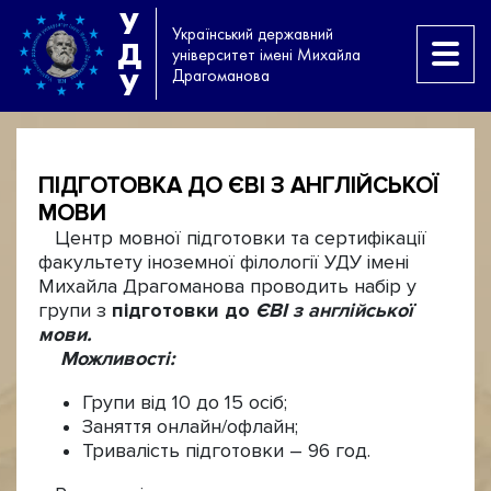
У
Український державний
Д
університет імені Михайла
Драгоманова
У
ПІДГОТОВКА ДО ЄВІ З АНГЛІЙСЬКОЇ
МОВИ
Центр мовної підготовки та сертифікації
факультету іноземної філології УДУ імені
Михайла Драгоманова проводить набір у
групи з
підготовки до
ЄВІ з англійської
мови.
Можливості:
Групи від 10 до 15 осіб;
Заняття онлайн/офлайн;
Тривалість підготовки – 96 год.