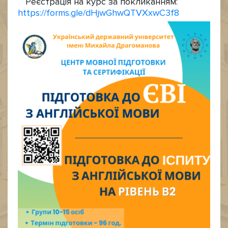
Реєстрація на курс за покликанням:
https://forms.gle/dHjwGhwQTVXxwC3f8