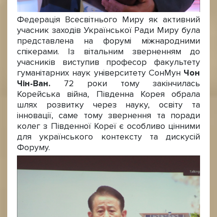
Федерація Всесвітнього Миру як активний
учасник заходів Української Ради Миру була
представлена на форумі міжнародними
спікерами. Із вітальним зверненням до
учасників виступив професор факультету
гуманітарних наук університету СонМун
Чон
Чін-Ван.
72 роки тому закінчилась
Корейська війна, Південна Корея обрала
шлях розвитку через науку, освіту та
інновації, саме тому звернення та поради
колег з Південної Кореї є особливо цінними
для українського контексту та дискусій
Форуму.