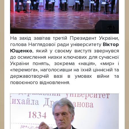
На захід завітав третій Президент України,
голова Наглядової ради університету
Віктор
Ющенко
, який у своєму виступі звернувся
до осмислення низки ключових для сучасної
України понять, зокрема «нація», «мир» і
«перемога», наголосивши на їхній ціннісній та
державотворчій вазі в умовах війни та
повоєнного відновлення.