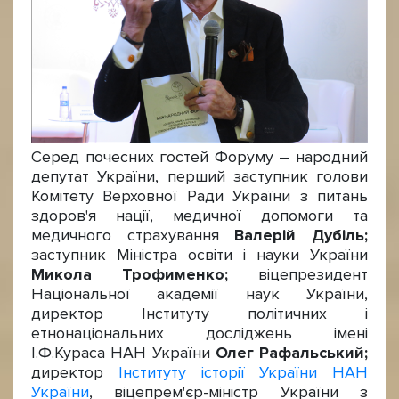
Серед почесних гостей Форуму – народний
депутат України, перший заступник голови
Комітету Верховної Ради України з питань
здоров'я нації, медичної допомоги та
медичного страхування
Валерій
Дубіль;
заступник Міністра освіти і науки України
Микола Трофименко;
віцепрезидент
Національної академії наук України,
директор Інституту політичних і
етнонаціональних досліджень імені
І.Ф.Кураса НАН України
Олег Рафальський;
директор
Інституту історії України НАН
України
, віцепрем'єр-міністр України з