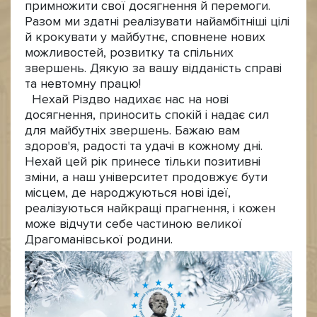
примножити свої досягнення й перемоги.
Разом ми здатні реалізувати найамбітніші цілі
й крокувати у майбутнє, сповнене нових
можливостей, розвитку та спільних
звершень. Дякую за вашу відданість справі
та невтомну працю!
Нехай Різдво надихає нас на нові
досягнення, приносить спокій і надає сил
для майбутніх звершень. Бажаю вам
здоров'я, радості та удачі в кожному дні.
Нехай цей рік принесе тільки позитивні
зміни, а наш університет продовжує бути
місцем, де народжуються нові ідеї,
реалізуються найкращі прагнення, і кожен
може відчути себе частиною великої
Драгоманівської родини.