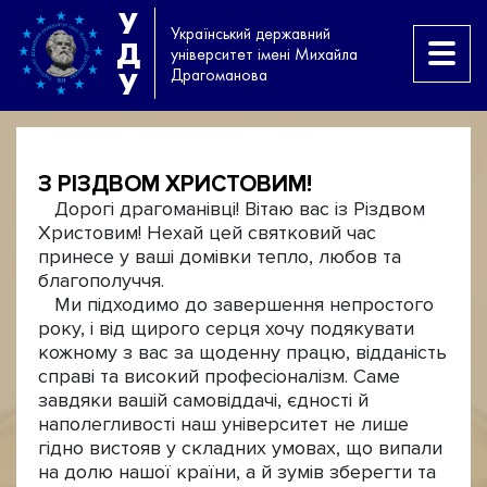
У
Український державний
Д
університет імені Михайла
Драгоманова
У
З РІЗДВОМ ХРИСТОВИМ!
Дорогі драгоманівці! Вітаю вас із Різдвом
Христовим! Нехай цей святковий час
принесе у ваші домівки тепло, любов та
благополуччя.
Ми підходимо до завершення непростого
року, і від щирого серця хочу подякувати
кожному з вас за щоденну працю, відданість
справі та високий професіоналізм. Саме
завдяки вашій самовіддачі, єдності й
наполегливості наш університет не лише
гідно вистояв у складних умовах, що випали
на долю нашої країни, а й зумів зберегти та