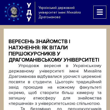
У
Український державний
Д
університет імені Михайла
Драгоманова
У
ВЕРЕСЕНЬ ЗНАЙОМСТВ І
НАТХНЕННЯ: ЯК ВІТАЛИ
ПЕРШОКУРСНИКІВ У
ДРАГОМАНІВСЬКОМУ УНІВЕРСИТЕТІ
Упродовж вересня в Українському
державному університеті імені Михайла
Драгоманова відбувалися урочисті церемонії
посвяти в студенти. Цьогоріч традиційний
захід проходив на кожному факультеті
окремо, щоб створити більш камерну та
затишну атмосферу для знайомства
«першачків» з університетською спільнотою.
Та беззмінно до першокурсників