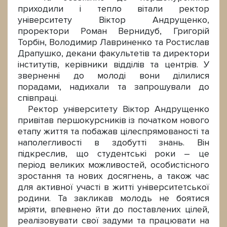
приходили і тепло вітали ректор
університету Віктор Андрущенко,
проректори Роман Вернидуб, Григорій
Торбін, Володимир Лавриненко та Ростислав
Драпушко, декани факультетів та директори
інститутів, керівники відділів та центрів. У
зверненні до молоді вони ділилися
порадами, надихали та запрошували до
співпраці.
Ректор університету Віктор Андрущенко
привітав першокурсників із початком нового
етапу життя та побажав цілеспрямованості та
наполегливості в здобутті знань. Він
підкреслив, що студентські роки – це
період великих можливостей, особистісного
зростання та нових досягнень, а також час
для активної участі в житті університетської
родини. Та закликав молодь не боятися
мріяти, впевнено йти до поставлених цілей,
реалізовувати свої задуми та працювати на