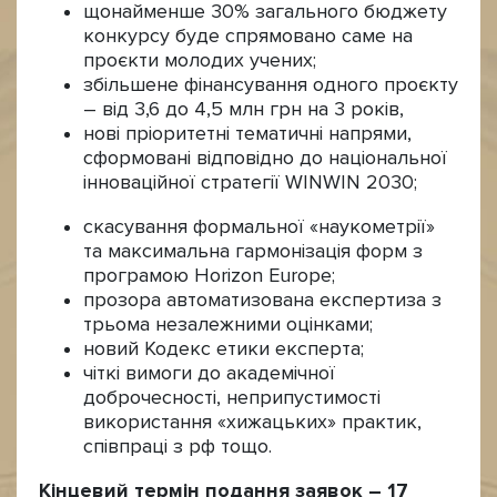
щонайменше 30% загального бюджету
конкурсу буде спрямовано саме на
проєкти молодих учених;
збільшене фінансування одного проєкту
– від 3,6 до 4,5 млн грн на 3 років,
нові пріоритетні тематичні напрями,
сформовані відповідно до національної
інноваційної стратегії WINWIN 2030;
скасування формальної «наукометрії»
та максимальна гармонізація форм з
програмою Horizon Europe;
прозора автоматизована експертиза з
трьома незалежними оцінками;
новий Кодекс етики експерта;
чіткі вимоги до академічної
доброчесності, неприпустимості
використання «хижацьких» практик,
співпраці з рф тощо.
Кінцевий термін подання заявок – 17