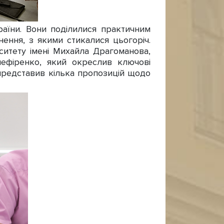
аїни. Вони поділилися практичним
ення, з якими стикалися цьогоріч.
ситету імені Михайла Драгоманова,
лефіренко, який окреслив ключові
а представив кілька пропозицій щодо