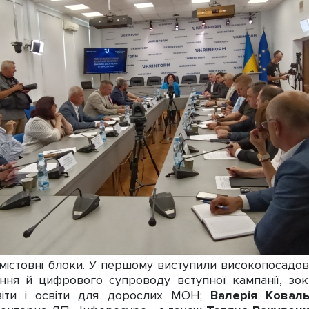
істовні блоки. У першому виступили високопосадовц
ння й цифрового супроводу вступної кампанії, з
віти і освіти для дорослих МОН;
Валерія Ковал