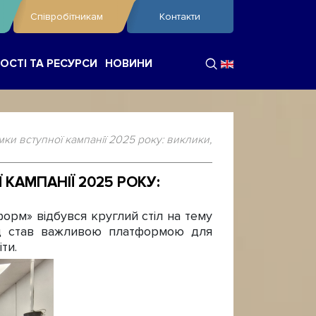
Співробітникам
Контакти
ОСТІ ТА РЕСУРСИ
НОВИНИ
мки вступної кампанії 2025 року: виклики,
КАМПАНІЇ 2025 РОКУ:
рм» відбувся круглий стіл на тему
хід став важливою платформою для
ти.