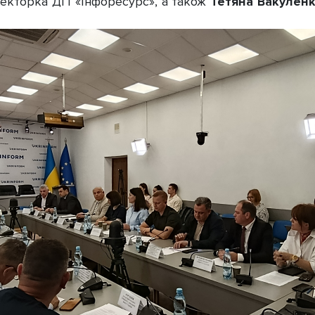
екторка ДП «Інфоресурс», а також
Тетяна Вакулен