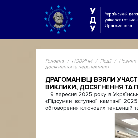
У
Український дер
Д
університет іме
Драгоманова
У
Головна
/
НОВИНИ
/
Події
/
Новини
досягнення та перспективи»
ДРАГОМАНІВЦІ ВЗЯЛИ УЧАСТ
ВИКЛИКИ, ДОСЯГНЕННЯ ТА 
9 вересня 2025 року в Українсько
«Підсумки вступної кампанії 202
обговорення ключових тенденцій та