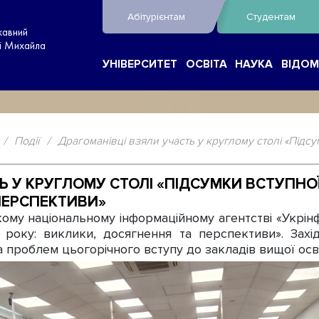
Абітурієнтам
Студентам
жавний
ні Михайла
УНІВЕРСИТЕТ
ОСВІТА
НАУКА
ВІДОМ
/
Події
/
Драгоманівці взяли участь у круглому столі «Підсу
Ь У КРУГЛОМУ СТОЛІ «ПІДСУМКИ ВСТУПНОЇ 
ПЕРСПЕКТИВИ»
му національному інформаційному агентстві «Укрінфо
5 року: виклики, досягнення та перспективи». За
 проблем цьогорічного вступу до закладів вищої осві