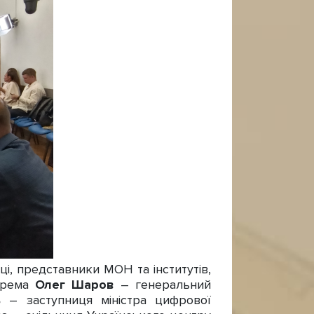
і, представники МОН та інститутів,
окрема
Олег Шаров
– генеральний
ь
– заступниця міністра цифрової