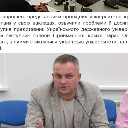
апрошені представники провідних університетів кр
панії у своїх закладах, озвучили проблеми й досягн
упив представник Українського державного універ
та заступник голови Приймальної комісії Тарас О
нії, з якими стикнулися українські університети, т
.