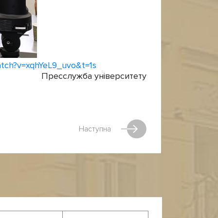
atch?v=xqhYeL9_uvo&t=1s
Пресслужба університету
Наступна