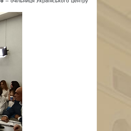
ко
– очільниця Українського центру