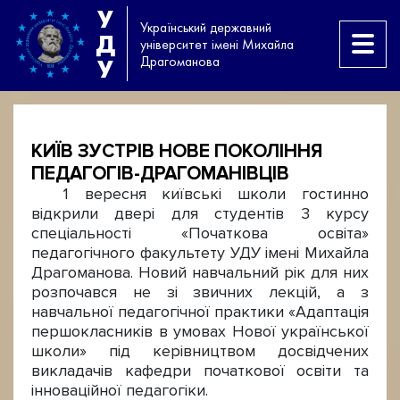
У
Український державний
Д
університет імені Михайла
Драгоманова
У
КИЇВ ЗУСТРІВ НОВЕ ПОКОЛІННЯ
ПЕДАГОГІВ-ДРАГОМАНІВЦІВ
1 вересня київські школи гостинно
відкрили двері для студентів 3 курсу
спеціальності «Початкова освіта»
педагогічного факультету УДУ імені Михайла
Драгоманова. Новий навчальний рік для них
розпочався не зі звичних лекцій, а з
навчальної педагогічної практики «Адаптація
першокласників в умовах Нової української
школи» під керівництвом досвідчених
викладачів кафедри початкової освіти та
інноваційної педагогіки.