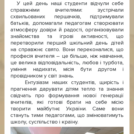
У цей день наші студенти відчули себе
справжніми вчителями: зустрічали
схвильованих першачків, підтримували
батьків, допомагали педагогам створювати
атмосферу довіри й радості, організовували
знайомства та ігрові активності, що
перетворили перший шкільний день дітей
на справжнє свято. Вони переконалися, що
професія вчителя – це більше, ніж навчання,
це велика відповідальність, любов і турбота,
уміння надихати, місія бути другом і
провідником у світ знань.
Ентузіазм наших студентів, щирість і
прагнення дарувати дітям тепло та знання
свідчать про формування нової генерації
вчителів, які готові брати на себе місію
творити майбутнє України. Саме вони
стануть тими педагогами, що змінюватимуть
школу, суспільство і країну.