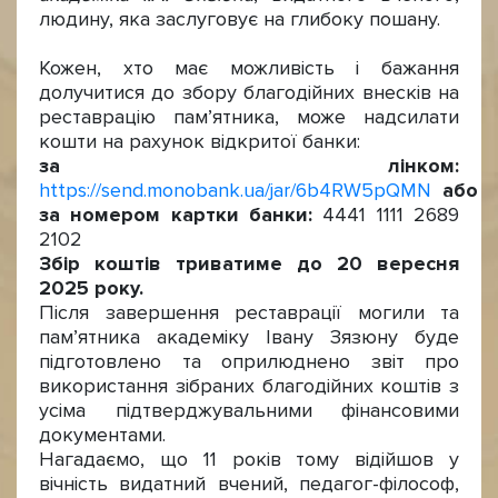
людину, яка заслуговує на глибоку пошану.
Кожен, хто має можливість і бажання
долучитися до збору благодійних внесків на
реставрацію пам’ятника, може надсилати
кошти на рахунок відкритої банки:
за лінком:
https://send.monobank.ua/jar/6b4RW5pQMN
або
за номером картки банки:
4441 1111 2689
2102
Збір коштів триватиме до 20 вересня
2025
року.
Після завершення реставрації могили та
пам’ятника академіку Івану Зязюну буде
підготовлено та оприлюднено звіт про
використання зібраних благодійних коштів з
усіма підтверджувальними фінансовими
документами.
Нагадаємо, що 11 років тому відійшов у
вічність видатний вчений, педагог-філософ,