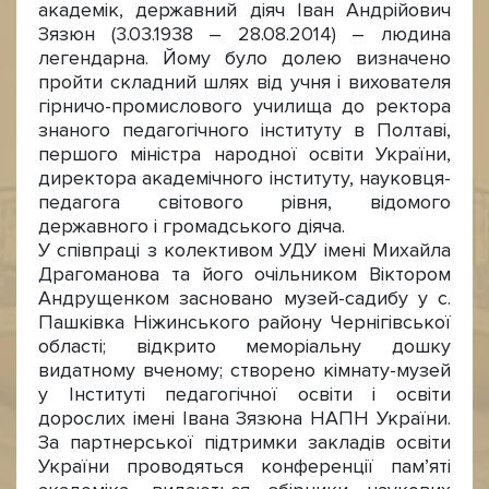
академік, державний діяч Іван Андрійович
Зязюн (3.03.1938 – 28.08.2014) – людина
легендарна. Йому було долею визначено
пройти складний шлях від учня і вихователя
гірничо-промислового училища до ректора
знаного педагогічного інституту в Полтаві,
першого міністра народної освіти України,
директора академічного інституту, науковця-
педагога світового рівня, відомого
державного і громадського діяча.
У співпраці з колективом УДУ імені Михайла
Драгоманова та його очільником Віктором
Андрущенком засновано музей-садибу у с.
Пашківка Ніжинського району Чернігівської
області; відкрито меморіальну дошку
видатному вченому; створено кімнату-музей
у Інституті педагогічної освіти і освіти
дорослих імені Івана Зязюна НАПН України.
За партнерської підтримки закладів освіти
України проводяться конференції пам’яті