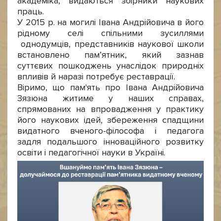
академіка, видаються збірники наукових
праць.
У 2015 р. на могилі Івана Андрійовича в його
рідному селі спільними зусиллями
однодумців, представників наукової школи
встановлено пам’ятник, який зазнав
суттєвих пошкоджень унаслідок природніх
впливів й наразі потребує реставрації.
Віримо, що пам'ять про Івана Андрійовича
Зязюна житиме у наших справах,
спрямованих на впровадження у практику
його наукових ідей, збереження спадщини
видатного вченого-філософа і педагога
задля подальшого інноваційного розвитку
освіти і педагогічної науки в Україні.