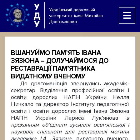
У
Український державний
Д
університет імені Михайла
Драгоманова
У
ВШАНУЙМО ПАМ’ЯТЬ ІВАНА
ЗЯЗЮНА – ДОЛУЧАЙМОСЯ ДО
РЕСТАВРАЦІЇ ПАМ’ЯТНИКА
ВИДАТНОМУ ВЧЕНОМУ
До драгоманівців звернулись академік-
секретар Відділення професійної освіти і
освіти дорослих НАПН України Нелля
Ничкало та директор Інституту педагогічної
освіти і освіти дорослих імені Івана Зязюна
НАПН України Лариса Лук’янова
з
проханням об’єднати зусилля освітянської і
наукової спільноти для реставрації могили
академіка І.А. Зязюна
, видатного вченого,