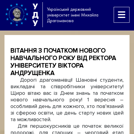
У
Український державний
Д
університет імені Михайла
Драгоманова
У
ВІТАННЯ З ПОЧАТКОМ НОВОГО
НАВЧАЛЬНОГО РОКУ ВІД РЕКТОРА
УНІВЕРСИТЕТУ ВІКТОРА
АНДРУЩЕНКА
Дорогі драгоманівці! Шановні студенти,
викладачі та співробітники університету!
Щиро вітаю вас із Днем знань та початком
нового навчального року! 1 вересня –
особливий день для кожного, хто пов’язаний
зі сферою освіти, це день старту нових ідей
та можливостей.
Для першокурсників це початок великої
подорожі, для старших – черговий етап