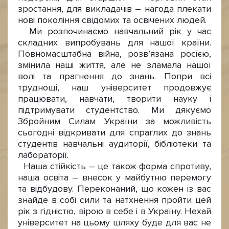
зростання, для викладачів – нагода плекати
нові покоління свідомих та освічених людей.
Ми розпочинаємо навчальний рік у час
складних випробувань для нашої країни.
Повномасштабна війна, розв’язана росією,
змінила наші життя, але не зламала нашої
волі та прагнення до знань. Попри всі
труднощі, наш університет продовжує
працювати, навчати, творити науку і
підтримувати студентство. Ми дякуємо
Збройним Силам України за можливість
сьогодні відкривати для спраглих до знань
студентів навчальні аудиторії, бібліотеки та
лабораторії.
Наша стійкість – це також форма спротиву,
наша освіта – внесок у майбутню перемогу
та відбудову. Переконаний, що кожен із вас
знайде в собі сили та натхнення пройти цей
рік з гідністю, вірою в себе і в Україну. Нехай
університет на цьому шляху буде для вас не