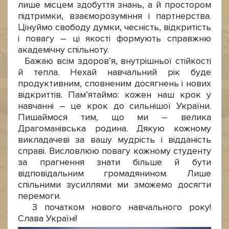
лише місцем здобуття знань, а й простором
підтримки, взаєморозуміння і партнерства.
Цінуймо свободу думки, чесність, відкритість
і повагу – ці якості формують справжню
академічну спільноту.
Бажаю всім здоров’я, внутрішньої стійкості
й тепла. Нехай навчальний рік буде
продуктивним, сповненим досягнень і нових
відкриттів. Пам’ятаймо: кожен наш крок у
навчанні – це крок до сильнішої України.
Пишаймося тим, що ми – велика
Драгоманівська родина. Дякую кожному
викладачеві за вашу мудрість і відданість
справі. Висловлюю повагу кожному студенту
за прагнення знати більше й бути
відповідальним громадянином. Лише
спільними зусиллями ми зможемо досягти
перемоги.
З початком нового навчального року!
Слава Україні!