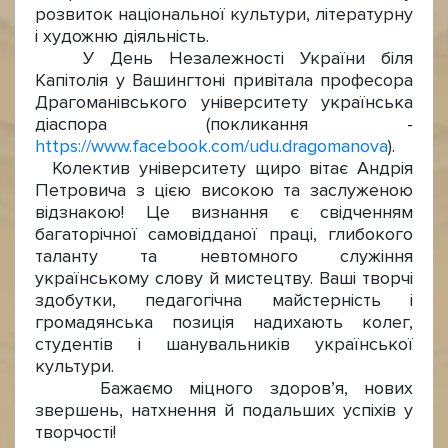
розвиток національної культури, літературну
і художню діяльність.
У День Незалежності України біля
Капітолія у Вашингтоні привітала професора
Драгоманівського університету українська
діаспора (покликання -
https://www.facebook.com/udu.dragomanova
).
Колектив університету щиро вітає Андрія
Петровича з цією високою та заслуженою
відзнакою! Це визнання є свідченням
багаторічної самовідданої праці, глибокого
таланту та невтомного служіння
українському слову й мистецтву. Ваші творчі
здобутки, педагогічна майстерність і
громадянська позиція надихають колег,
студентів і шанувальників української
культури.
Бажаємо міцного здоров’я, нових
звершень, натхнення й подальших успіхів у
творчості!