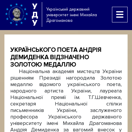
У
Український державний
Д
університет імені Михайла
Драгоманова
У
УКРАЇНСЬКОГО ПОЕТА АНДРІЯ
ДЕМИДЕНКА ВІДЗНАЧЕНО
ЗОЛОТОЮ МЕДАЛЛЮ
Національна академія мистецтв України
рішенням Президії нагородила Золотою
медаллю відомого українського поета,
народного артиста України, лауреата
Національної премії їм. Т.Г.Шевченка,
секретаря Національної спілки
письменників України, заслуженого
професора Українського державного
університету імені Михайла Драгоманова
Андрія Демиденка за вагомий внесок у