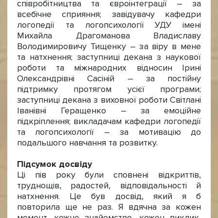
співробітництва та євроінтеграції – за
всебічне сприяння; завідувачу кафедри
логопедії та логопсихології УДУ імені
Михайла Драгоманова Владиславу
Володимировичу Тищенку – за віру в мене
та натхнення; заступниці декана з наукової
роботи та міжнародних відносин Ірині
Олександрівні Сасіній – за постійну
підтримку протягом усієї програми;
заступниці декана з виховної роботи Світлані
Іванівні Геращенко – за емоційне
підкріплення; викладачам кафедри логопедії
та логопсихології – за мотивацію до
подальшого навчання та розвитку.
Підсумок досвіду
Ці пів року були сповнені відкриттів,
труднощів, радостей, відповідальності й
натхнення. Це був досвід, який я б
повторила ще не раз. Я вдячна за кожен
момент, кожне знайомство, кожен виклик,