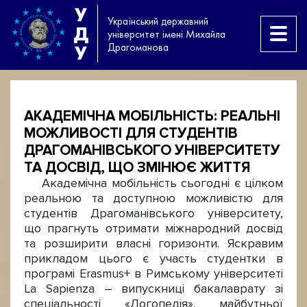
У
Український державний
Д
університет імені Михайла
Драгоманова
У
АКАДЕМІЧНА МОБІЛЬНІСТЬ: РЕАЛЬНІ
МОЖЛИВОСТІ ДЛЯ СТУДЕНТІВ
ДРАГОМАНІВСЬКОГО УНІВЕРСИТЕТУ
ТА ДОСВІД, ЩО ЗМІНЮЄ ЖИТТЯ
Академічна мобільність сьогодні є цілком
реальною та доступною можливістю для
студентів Драгоманівського університету,
що прагнуть отримати міжнародний досвід
та розширити власні горизонти. Яскравим
прикладом цього є участь студентки в
програмі Erasmus+ в Римському університеті
La Sapienza – випускниці бакалаврату зі
спеціальності «Логопедія», майбутньої