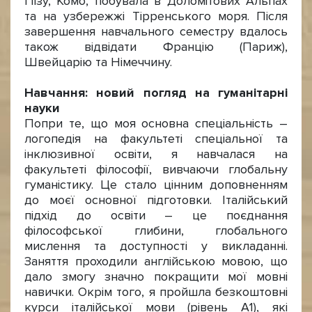
Пізу, Комо, побувала в Доломітових Альпах
та на узбережжі Тірренського моря. Після
завершення навчального семестру вдалось
також відвідати Францію (Париж),
Швейцарію та Німеччину.
Навчання: новий погляд на гуманітарні
науки
Попри те, що моя основна спеціальність –
логопедія на факультеті спеціальної та
інклюзивної освіти, я навчалася на
факультеті філософії, вивчаючи глобальну
гуманістику. Це стало цінним доповненням
до моєї основної підготовки. Італійський
підхід до освіти – це поєднання
філософської глибини, глобального
мислення та доступності у викладанні.
Заняття проходили англійською мовою, що
дало змогу значно покращити мої мовні
навички. Окрім того, я пройшла безкоштовні
курси італійської мови (рівень А1), які