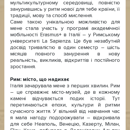
мультикультурному середовищі, повністю
занурившись у ритм нової для тебе країни, її
традиції, мову та спосіб мислення.
Саме такою унікальною можливістю для
мене стала участь у програмі академічної
мобільності Erasmus+ в Італії – у Римському
університеті La Sapienza. Це був незабутній
досвід тривалістю в один семестр – шість
місяців повного занурення в нову
реальність, викликів, відкриттів і постійного
зростання.
Рим: місто, що надихає
Італія зачарувала мене з перших хвилин. Рим
– це справжнє місто-музей, де в кожному
камені відчувається подих історії. Тут
перетинаються епохи, культури й ритми
сучасного життя. У вільний від навчання час
я мала нагоду подорожувати – відкривала
для себе Неаполь, Венецію, Казерту, Мілан,