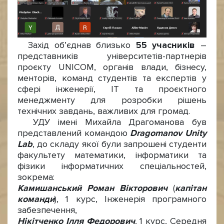
Захід об’єднав близько
55 учасників
–
представників університетів-партнерів
проєкту UNICOM, органів влади, бізнесу,
менторів, команд студентів та експертів у
сфері інженерії, ІТ та проєктного
менеджменту для розробки рішень
технічних завдань, важливих для громад.
УДУ імені Михайла Драгоманова був
представлений командою
Dragomanov Unity
Lab
, до складу якої були запрошені студенти
факультету математики, інформатики та
фізики інформатичних спеціальностей,
зокрема:
Камишанський Роман Вікторович
(
капітан
команди
), 1 курс, Інженерія програмного
забезпечення,
Нікітченко Ілля Федорович
, 1 курс, Середня