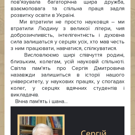
пов’язувала багаторічна щира дружба,
взаємоповага та спільна праця задля
розвитку освіти в Україні.
Ми втратили не просто науковця – ми
втратили Людину з великої літери, чия
доброзичливість, інтелігентність і духовна
сила залишаться у серцях усіх, хто мав честь
з ним працювати, навчатися, спілкуватися.
Висловлюємо щирі співчуття родині,
близьким, колегам, усій науковій спільноті.
Світла пам’ять про Сергія Дмитровича
назавжди залишиться в історії нашого
університету, у наукових працях, у спогадах
колег, у серцях вдячних студентів і
викладачів.
Вічна пам'ять і шана…