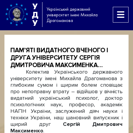
У
Український державний
Д
університет імені Михайла
Драгоманова
У
ПАМ’ЯТІ ВИДАТНОГО ВЧЕНОГО І
ДРУГА УНІВЕРСИТЕТУ СЕРГІЯ
ДМИТРОВИЧА МАКСИМЕНКА…
Колектив Українського державного
університету імені Михайла Драгоманова з
глибоким сумом і щирим болем сповіщає
про непоправну втрату – відійшов у вічність
видатний український психолог, доктор
психологічних наук, професор, академік
НАПН України, заслужений діяч науки і
техніки України, наш шановний випускник і
щирий друг
Сергій Дмитрович
Максименко
.