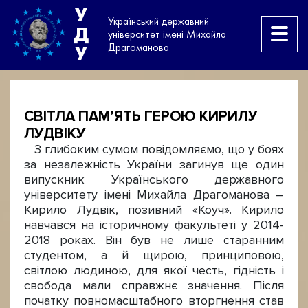
У
Український державний
Д
університет імені Михайла
Драгоманова
У
СВІТЛА ПАМ’ЯТЬ ГЕРОЮ КИРИЛУ
ЛУДВІКУ
З глибоким сумом повідомляємо, що у боях
за незалежність України загинув ще один
випускник Українського державного
університету імені Михайла Драгоманова –
Кирило Лудвік, позивний «Коуч». Кирило
навчався на історичному факультеті у 2014-
2018 роках. Він був не лише старанним
студентом, а й щирою, принциповою,
світлою людиною, для якої честь, гідність і
свобода мали справжнє значення. Після
початку повномасштабного вторгнення став