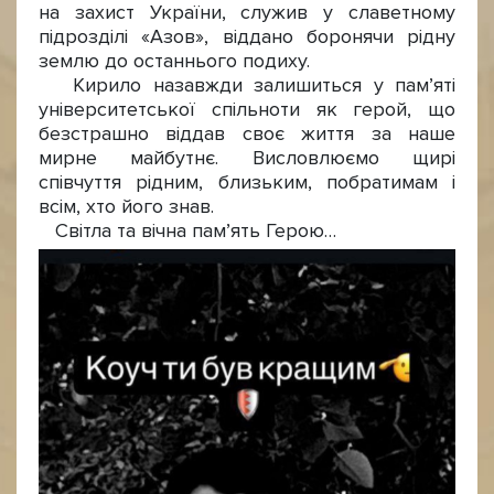
на захист України, служив у славетному
підрозділі «Азов», віддано боронячи рідну
землю до останнього подиху.
Кирило назавжди залишиться у пам’яті
університетської спільноти як герой, що
безстрашно віддав своє життя за наше
мирне майбутнє. Висловлюємо щирі
співчуття рідним, близьким, побратимам і
всім, хто його знав.
Світла та вічна пам’ять Герою…