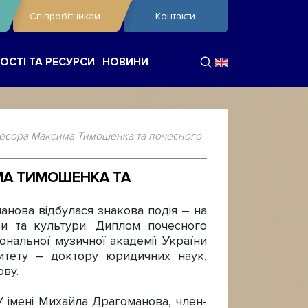
Співробітникам
Контакти
ОСТІ ТА РЕСУРСИ
НОВИНИ
фесора Максима Тимошенка та почесного
МА ТИМОШЕНКА ТА
нова відбулася знакова подія – на
іти та культури. Диплом почесного
ональної музичної академії України
итету – доктору юридичних наук,
ову.
 імені Михайла Драгоманова, член-