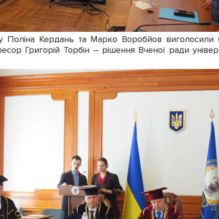
 Поліна Кердань та Марко Воробйов виголосили бі
фесор Григорій Торбін – рішення Вченої ради універ