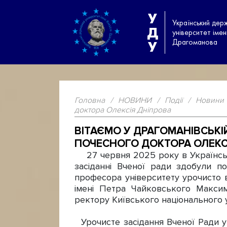
У
Український дер
Д
університет іме
Драгоманова
У
Головна
/
НОВИНИ
/
Події
/
Новини
доктора Олексія Дніпрова
ВІТАЄМО У ДРАГОМАНІВСЬК
ПОЧЕСНОГО ДОКТОРА ОЛЕКС
27 червня 2025 року в Українсько
засіданні Вченої ради здобули по
професора університету урочисто в
імені Петра Чайковського Макси
ректору Київського національного у
Урочисте засідання Вченої Ради у