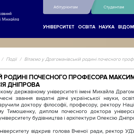
Абітурієнтам
Студентам
жавний
ні Михайла
УНІВЕРСИТЕТ
ОСВІТА
НАУКА
ВІДОМ
/
Події
/
Вітаємо у Драгоманівській родині почесного про
ІЙ РОДИНІ ПОЧЕСНОГО ПРОФЕСОРА МАКСИ
ІЯ ДНІПРОВА
му державному університеті імені Михайла Драгома
чесні звання видатні діячі української науки, осв
ручили доктору філософії, професору, ректору Наці
му Тимошенку, диплом почесного доктора універс
ніверситету будівництва і архітектури Олексію Дніпр
ніверситету відкрив голова Вченої ради, ректор УДУ