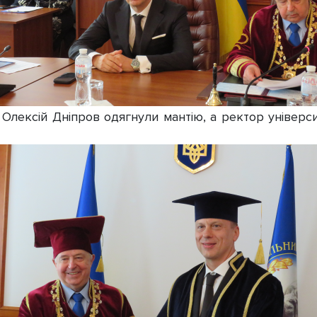
лексій Дніпров одягнули мантію, а ректор універс