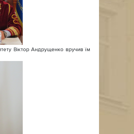
итету Віктор Андрущенко вручив їм