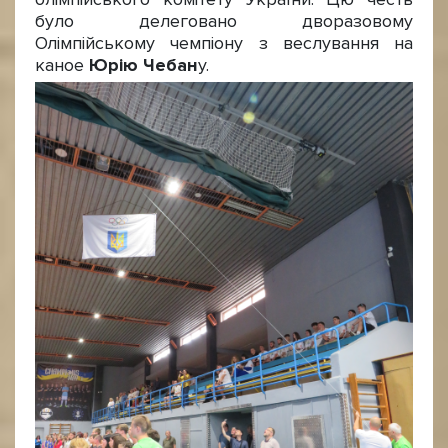
було делеговано дворазовому
Олімпійському чемпіону з веслування на
каное
Юрію Чебан
у.