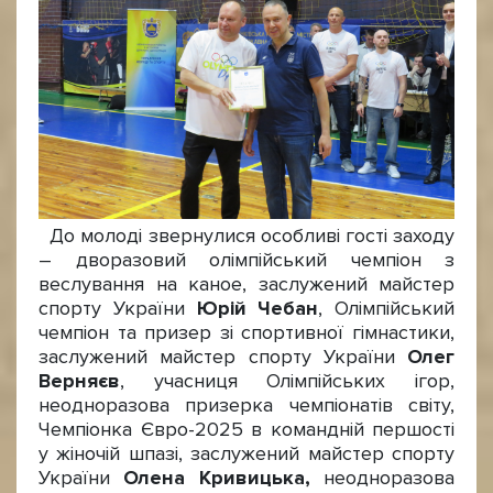
До молоді звернулися особливі гості заходу
– дворазовий олімпійський чемпіон з
веслування на каное, заслужений майстер
спорту України
Юрій Чебан
, Олімпійський
чемпіон та призер зі спортивної гімнастики,
заслужений майстер спорту України
Олег
Верняєв
, учасниця Олімпійських ігор,
неодноразова призерка чемпіонатів світу,
Чемпіонка Євро-2025 в командній першості
у жіночій шпазі, заслужений майстер спорту
України
Олена Кривицька,
неодноразова