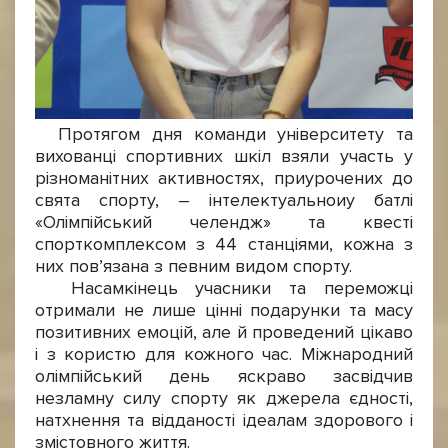
Протягом дня команди університету та
вихованці спортивних шкіл взяли участь у
різноманітних активностях, приурочених до
свята спорту, – інтелектуальноиу батлі
«Олімпійський челендж» та квесті
спорткомплексом з 44 станціями, кожна з
них пов’язана з певним видом спорту.
Насамкінець учасники та переможці
отримали не лише цінні подарунки та масу
позитивних емоцій, але й проведений цікаво
і з користю для кожного час. Міжнародний
олімпійський день яскраво засвідчив
незламну силу спорту як джерела єдності,
натхнення та відданості ідеалам здорового і
змістовного життя.