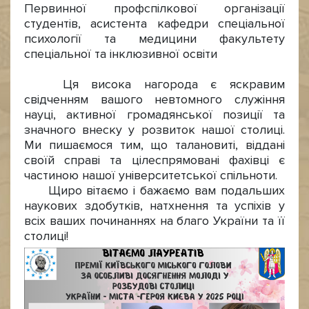
Первинної профспілкової організації
студентів, асистента кафедри спеціальної
психології та медицини факультету
спеціальної та інклюзивної освіти
Ця висока нагорода є яскравим
свідченням вашого невтомного служіння
науці, активної громадянської позиції та
значного внеску у розвиток нашої столиці.
Ми пишаємося тим, що талановиті, віддані
своїй справі та цілеспрямовані фахівці є
частиною нашої університетської спільноти.
Щиро вітаємо і бажаємо вам подальших
наукових здобутків, натхнення та успіхів у
всіх ваших починаннях на благо України та її
столиці!