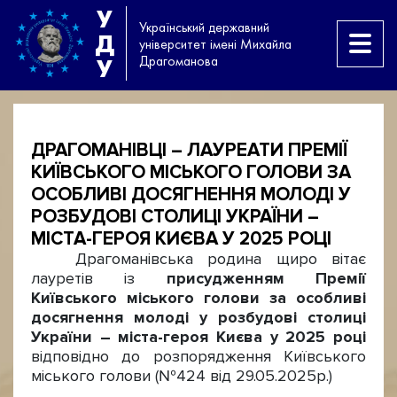
У
Український державний
Д
університет імені Михайла
Драгоманова
У
ДРАГОМАНІВЦІ – ЛАУРЕАТИ ПРЕМІЇ
КИЇВСЬКОГО МІСЬКОГО ГОЛОВИ ЗА
ОСОБЛИВІ ДОСЯГНЕННЯ МОЛОДІ У
РОЗБУДОВІ СТОЛИЦІ УКРАЇНИ –
МІСТА-ГЕРОЯ КИЄВА У 2025 РОЦІ
Драгоманівська родина щиро вітає
лауретів із
присудженням
Премії
Київського
міського
голови
за
особливі
досягнення
молоді
у
розбудові
столиці
України
–
міста
-
героя
Києва
у
2025
році
відповідно до розпорядження Київського
міського голови (№424 від 29.05.2025р.)