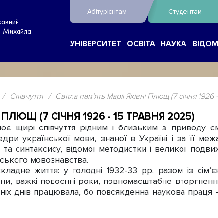
Абітурієнтам
Студентам
жавний
ні Михайла
УНІВЕРСИТЕТ
ОСВІТА
НАУКА
ВІДОМ
/
Співчуття
/
Світла пам’ять Марії Яківні Плющ (7 січня 1926 
 ПЛЮЩ (7 СІЧНЯ 1926 - 15 ТРАВНЯ 2025)
 щирі співчуття рідним і близьким з приводу см
дри української мови, знаної в Україні і за її межа
ї та синтаксису, відомої методистки і великої подв
ського мовознавства.
адне життя: у голодні 1932-33 рр. разом із сім’є
ійни, важкі повоєнні роки, повномасштабне вторгнення
нніх днів працювала, бо повсякденна наукова праця – 