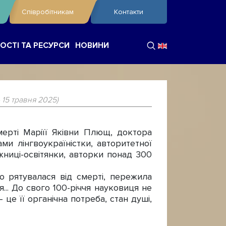
Співробітникам
Контакти
ОСТІ ТА РЕСУРСИ
НОВИНИ
- 15 травня 2025)
ерті Маріїї Яківни Плющ, доктора
ми лінгвоукраїністки, авторитетної
ижниці-освітянки, авторки понад 300
ю рятувалася від смерті, пережила
... До свого 100-річчя науковиця не
це її органічна потреба, стан душі,