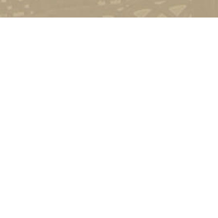
Контакт
01601, м.
гоманова
(044) 23
Соціально-психологічна підтримка