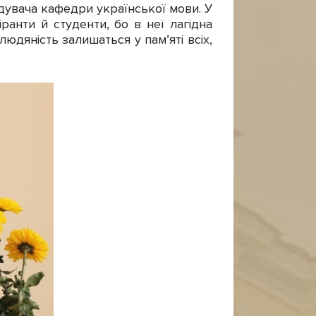
дувача кафедри української мови. У
іранти й студенти, бо в неї лагідна
людяність залишаться у пам’яті всіх,