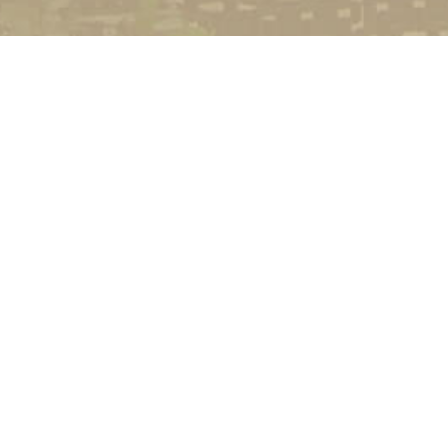
УНІВЕРСИТЕТ
Історія університету
Сторінка Михайла Дра
Структура
Прозорий університет
Контакти
Стати студентом