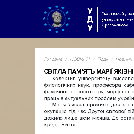
У
Український дер
Д
університет іме
Драгоманова
У
Головна
/
НОВИНИ
/
Події
/
Новини
СВІТЛА ПАМ’ЯТЬ МАРІЇ ЯКІВНІ
Колектив університету висловлює
філологічних наук, професора кафе
фахівчині зі словотвору, морфологі
праць з актуальних проблем україн
Марія Яківна прожила довге і скл
окупацію під час Другої світової в
дожила лише вісім місяців. До оста
кредо життя.