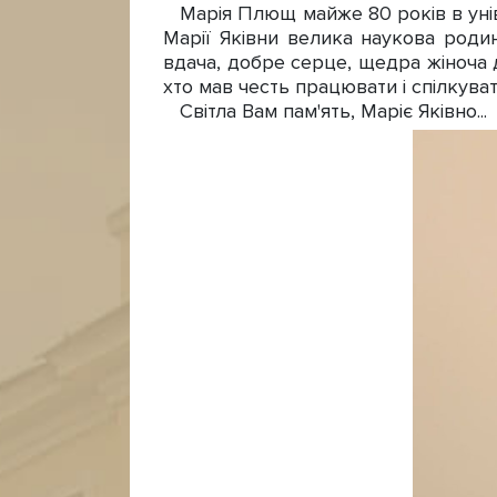
Марія Плющ майже 80 років в уніве
Марії Яківни велика наукова родина
вдача, добре серце, щедра жіноча ду
хто мав честь працювати і спілкуват
Світла Вам пам'ять, Маріє Яківно...