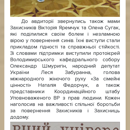
До авдиторії звернулись також мами
Захисників Вікторія Яремчук та Олена Сугак,
які поділилися своїм болем і незламною
вірою у повернення синів. Їхні виступи стали
прикладом гідності та справжньої стійкості.
Зі словами підтримки виступили протоієрей
Володимирського кафедрального собору
Олександр Шмуригін, народний депутат
України Леся Забуранна, голова
міжнародного жіночого руху «За сімейні
цінності» Наталія Федорчук, а також
представники Координаційного штабу
Уповноваженого ВР з прав людини. Кожен
наголосив на важливості спільної боротьби
за повернення Захисників і Захисниць
додому.