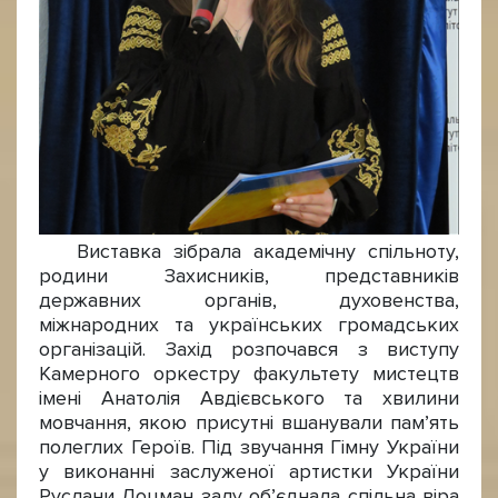
Виставка зібрала академічну спільноту,
родини Захисників, представників
державних органів, духовенства,
міжнародних та українських громадських
організацій. Захід розпочався з виступу
Камерного оркестру факультету мистецтв
імені Анатолія Авдієвського та хвилини
мовчання, якою присутні вшанували пам’ять
полеглих Героїв. Під звучання Гімну України
у виконанні заслуженої артистки України
Руслани Лоцман залу об’єднала спільна віра