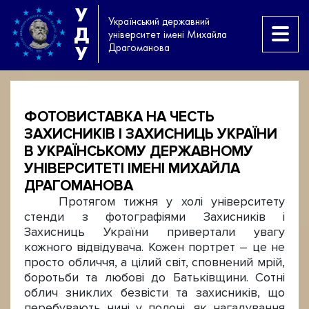
У
Український державний
Д
університет імені Михайла
Драгоманова
У
ФОТОВИСТАВКА НА ЧЕСТЬ
ЗАХИСНИКІВ І ЗАХИСНИЦЬ УКРАЇНИ
В УКРАЇНСЬКОМУ ДЕРЖАВНОМУ
УНІВЕРСИТЕТІ ІМЕНІ МИХАЙЛА
ДРАГОМАНОВА
Протягом тижня у холі університету
стенди з фотографіями Захисників і
Захисниць України привертали увагу
кожного відвідувача. Кожен портрет – це не
просто обличчя, а цілий світ, сповнений мрій,
боротьби та любові до Батьківщини. Сотні
облич зниклих безвісти та захисників, що
перебувають нині у полоні, як нагадування