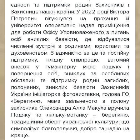
єдності та підтримки родин Захисників і
Захисниць нашої країни. У 2022 році Віктора
Петрович вігукнувся на прохання й
університет оперативно надав приміщення
для роботи Офісу Уповноваженого з питань
осіб зниклих безвісти, де відбувалися
численні зустрічі з родинами, юристами та
духовенством. З вдячністю за це та постійну
підтримку, плідну співпрацю, вагомий
внесок у гуманітарну місію пошуку і
повернення осіб, зниклих за особливих
обставин та підтримку родин загиблих,
полонених, зниклих безвісти Захисників
України ініціаторка фотовиставки, голова ГО
«Берегиня», мама звільненого з полону
захисника Олександра Алла Макуха вручила
Подяку та ляльку-мотанку – берегиню,
традиційний оберіг української культури, що
символізує благополуччя, добро та надію на
краще.