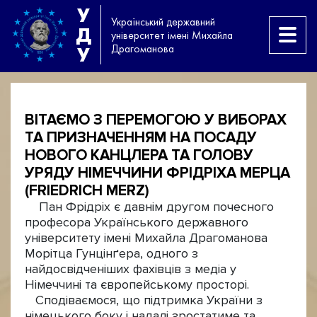
У
Український державний
Д
університет імені Михайла
Драгоманова
У
ВІТАЄМО З ПЕРЕМОГОЮ У ВИБОРАХ
ТА ПРИЗНАЧЕННЯМ НА ПОСАДУ
НОВОГО КАНЦЛЕРА ТА ГОЛОВУ
УРЯДУ НІМЕЧЧИНИ ФРІДРІХА МЕРЦА
(FRIEDRICH MERZ)
Пан Фрідріх є давнім другом почесного
професора Українського державного
університету імені Михайла Драгоманова
Морітца Гунцінґера, одного з
найдосвідченіших фахівців з медіа у
Німеччині та європейському просторі.
Сподіваємося, що підтримка України з
німецького боку і надалі зростатиме та