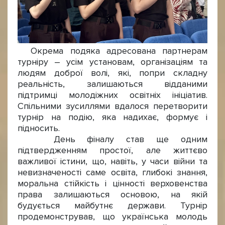
Окрема подяка адресована партнерам
турніру – усім установам, організаціям та
людям доброї волі, які, попри складну
реальність, залишаються відданими
підтримці молодіжних освітніх ініціатив.
Спільними зусиллями вдалося перетворити
турнір на подію, яка надихає, формує і
підносить.
День фіналу став ще одним
підтвердженням простої, але життєво
важливої істини, що, навіть, у часи війни та
невизначеності саме освіта, глибокі знання,
моральна стійкість і цінності верховенства
права залишаються основою, на якій
будується майбутнє держави. Турнір
продемонстрував, що українська молодь