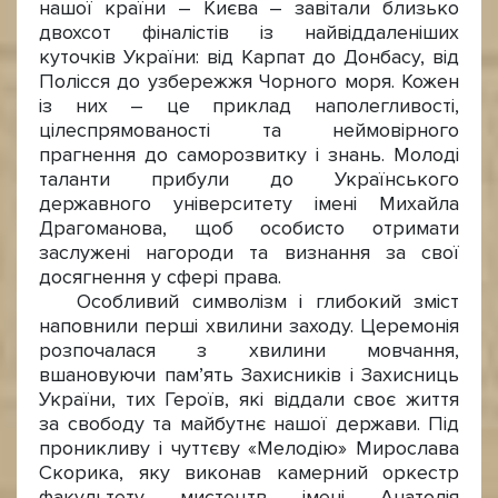
нашої країни – Києва – завітали близько
двохсот фіналістів із найвіддаленіших
куточків України: від Карпат до Донбасу, від
Полісся до узбережжя Чорного моря. Кожен
із них – це приклад наполегливості,
цілеспрямованості та неймовірного
прагнення до саморозвитку і знань. Молоді
таланти прибули до Українського
державного університету імені Михайла
Драгоманова, щоб особисто отримати
заслужені нагороди та визнання за свої
досягнення у сфері права.
Особливий символізм і глибокий зміст
наповнили перші хвилини заходу. Церемонія
розпочалася з хвилини мовчання,
вшановуючи пам’ять Захисників і Захисниць
України, тих Героїв, які віддали своє життя
за свободу та майбутнє нашої держави. Під
проникливу і чуттєву «Мелодію» Мирослава
Скорика, яку виконав камерний оркестр
факультету мистецтв імені Анатолія