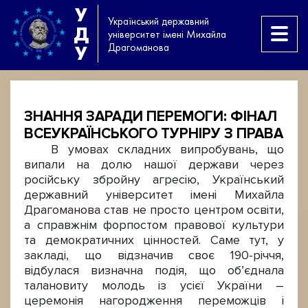
У
Український державний
Д
університет імені Михайла
Драгоманова
У
ЗНАННЯ ЗАРАДИ ПЕРЕМОГИ: ФІНАЛ
ВСЕУКРАЇНСЬКОГО ТУРНІРУ З ПРАВА
В умовах складних випробувань, що
випали на долю нашої держави через
російську збройну агресію, Український
державний університет імені Михайла
Драгоманова став не просто центром освіти,
а справжнім форпостом правової культури
та демократичних цінностей. Саме тут, у
закладі, що відзначив своє 190-річчя,
відбулася визначна подія, що об’єднала
талановиту молодь із усієї України –
церемонія нагородження переможців і