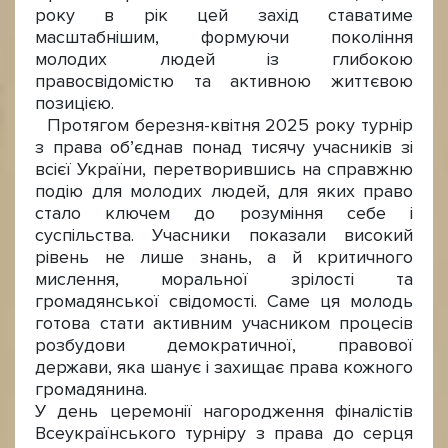
року в рік цей захід ставатиме
масштабнішим, формуючи покоління
молодих людей із глибокою
правосвідомістю та активною життєвою
позицією.
Протягом березня-квітня 2025 року турнір
з права об’єднав понад тисячу учасників зі
всієї України, перетворившись на справжню
подію для молодих людей, для яких право
стало ключем до розуміння себе і
суспільства. Учасники показали високий
рівень не лише знань, а й критичного
мислення, моральної зрілості та
громадянської свідомості. Саме ця молодь
готова стати активним учасником процесів
розбудови демократичної, правової
держави, яка шанує і захищає права кожного
громадянина.
У день церемонії нагородження фіналістів
Всеукраїнського турніру з права до серця