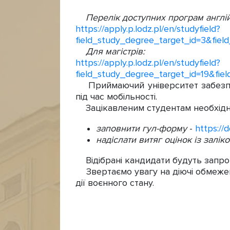
Перелік доступних програм англій
https://apply.p.lodz.pl/en/studyfield?
field_study_degree_target_id=3&field
Для магістрів:
https://apply.p.lodz.pl/en/studyfield?
field_study_degree_target_id=19&fiel
Приймаючий університет забезпеч
під час мобільності.
Зацікавленим студентам необхід
заповнити гул-форму
-
https:/
надіслати витяг оцінок із залі
Відібрані кандидати будуть запрош
Звертаємо увагу на діючі обмеження
дії воєнного стану.