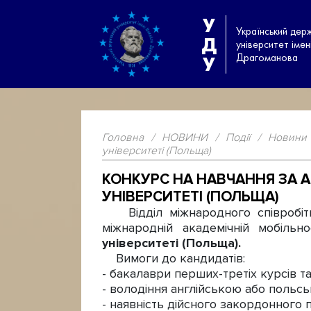
У
Український дер
Д
університет іме
Драгоманова
У
Головна
/
НОВИНИ
/
Події
/
Новини
університеті (Польща)
КОНКУРС НА НАВЧАННЯ ЗА 
УНІВЕРСИТЕТІ (ПОЛЬЩА)
Відділ міжнародного співробітни
міжнародній академічній мобіль
університеті (Польща).
Вимоги до кандидатів:
- бакалаври перших-третіх курсів т
- володіння англійською або польсь
- наявність дійсного закордонного п