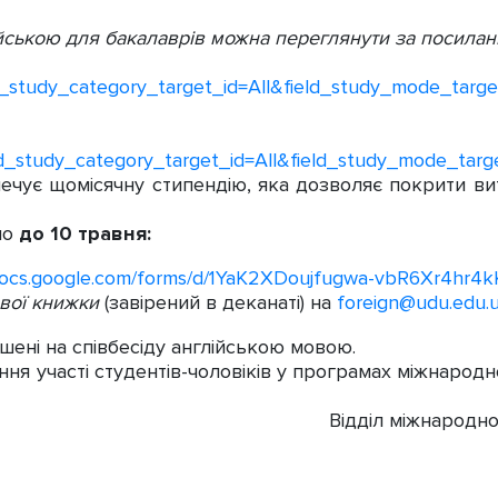
ською для бакалаврів можна переглянути за посилан
_study_category_target_id=All&field_study_mode_target_
d_study_category_target_id=All&field_study_mode_target
ує щомісячну стипендію, яка дозволяє покрити вит
но
до 10 травня:
/docs.google.com/forms/d/1YaK2XDoujfugwa-vbR6Xr4hr4k
кової книжки
(завірений в деканаті) на
foreign@udu.edu.
ені на співбесіду англійською мовою.
 участі студентів-чоловіків у програмах міжнародно
Відділ міжнародно