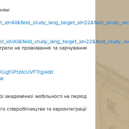
ням:
id=All&field_study_lang_target_id=22&field_study_recru
_id=All&field_study_lang_target_id=22&field_study_recr
рати на проживання та харчування
KUgYJPtziIcUVFTrg/edit
ua
ї академічної мобільності на період
го співробітництва та євроінтеграції