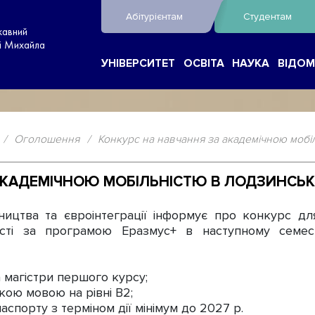
Абітурієнтам
Студентам
жавний
ні Михайла
УНІВЕРСИТЕТ
ОСВІТА
НАУКА
ВІДОМ
/
Оголошення
/
Конкурс на навчання за академічною мобі
АКАДЕМІЧНОЮ МОБІЛЬНІСТЮ В ЛОДЗИНСЬ
цтва та євроінтеграції інформує про конкурс для 
ності за програмою Еразмус+ в наступному семе
а магістри першого курсу;
кою мовою на рівні В2;
аспорту з терміном дії мінімум до 2027 р.