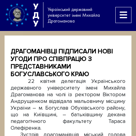
У
Український державний
Д
університет імені Михайла
Драгоманова
У
ДРАГОМАНІВЦІ ПІДПИСАЛИ НОВІ
УГОДИ ПРО СПІВПРАЦЮ З
ПРЕДСТАВНИКАМИ
БОГУСЛАВСЬКОГО КРАЮ
22 квітня делегація Українського
державного університету імені Михайла
Драгоманова на чолі із ректором Віктором
Андрущенком відвідала мальовничу місцину
України – м. Богуслав Обухівського району,
що на Київщині, – батьківщину декана
педагогічного факультету Тараса
Олефіренка.
Зустрів драгоманівців міський голова