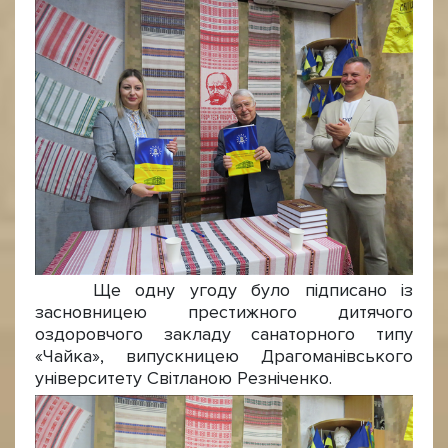
Ще одну угоду було підписано із
засновницею престижного дитячого
оздоровчого закладу санаторного типу
«Чайка», випускницею Драгоманівського
університету Світланою Резніченко.