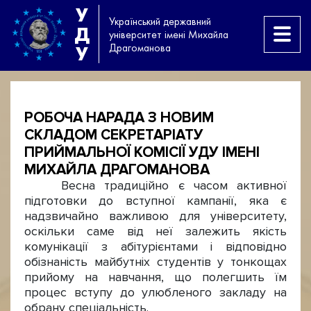
У
Український державний
Д
університет імені Михайла
Драгоманова
У
РОБОЧА НАРАДА З НОВИМ
СКЛАДОМ СЕКРЕТАРІАТУ
ПРИЙМАЛЬНОЇ КОМІСІЇ УДУ ІМЕНІ
МИХАЙЛА ДРАГОМАНОВА
Весна традиційно є часом активної
підготовки до вступної кампанії, яка є
надзвичайно важливою для університету,
оскільки саме від неї залежить якість
комунікації з абітурієнтами і відповідно
обізнаність майбутніх студентів у тонкощах
прийому на навчання, що полегшить їм
процес вступу до улюбленого закладу на
обрану спеціальність.