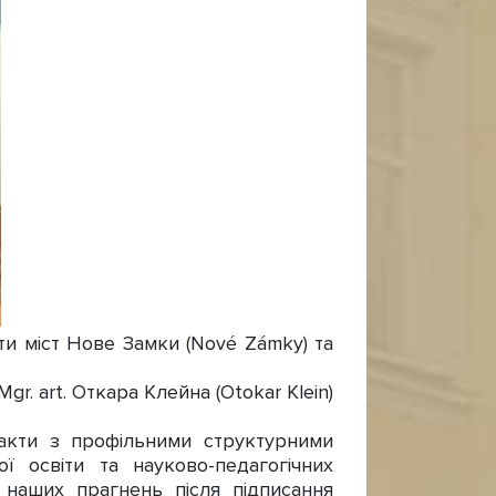
іти міст Нове Замки (Nové Zámky) та
. art. Откара Клейна (Otokar Klein)
такти з профільними структурними
ї освіти та науково-педагогічних
у наших прагнень після підписання