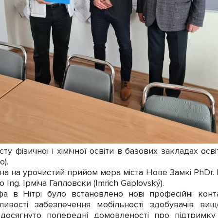
ту фізичної і хімічної освіти в базових закладах осв
o).
а на урочистий прийом мера міста Нове Замкі PhDr. Mgr
Ing. Ірміча Гапловски (Imrich Gaplovský).
офа в Нітрі було встановлено нові професійні кон
ивості забезпечення мобільності здобувачів вищо
чі досягнуто попередні домовленості про підтримк