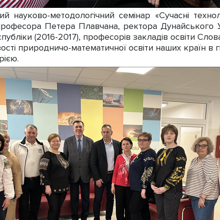
ий науково-методологічний семінар «Сучасні технол
професора Петера Плавчана, ректора Дунайського Уні
публіки (2016-2017), професорів закладів освіти Слов
ості природничо-математичної освіти наших країн в гі
рією.