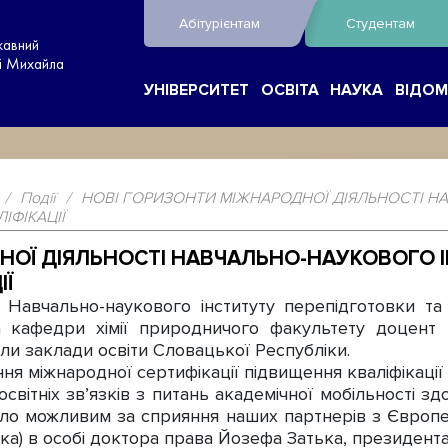
Абітурієнтам
Студентам
жавний
ні Михайла
УНІВЕРСИТЕТ
ОСВІТА
НАУКА
ВІДОМ
/
Події
/
НОВІ ГОРИЗОНТИ МІЖНАРОДНОЇ ДІЯЛЬНОСТІ Н
ІФІКАЦІЇ
НОЇ ДІЯЛЬНОСТІ НАВЧАЛЬНО-НАУКОВОГО 
ІЇ
вчально-наукового інституту перепідготовки та п
ка кафедри хімії природничого факультету доцент
али заклади освіти Словацької Республіки.
міжнародної сертифікації підвищення кваліфікації н
світніх зв’язків з питань академічної мобільності здо
ало можливим за сприяння наших партнерів з Європей
ка) в особі доктора права Йозефа Затька, президента 