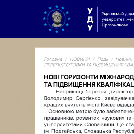
У
Український дер
Д
університет іме
Драгоманова
У
Головна
/
НОВИНИ
/
Події
/
Новини
ПЕРЕПІДГОТОВКИ ТА ПІДВИЩЕННЯ КВАЛ
НОВІ ГОРИЗОНТИ МІЖНАРОД
ТА ПІДВИЩЕННЯ КВАЛІФІКАЦ
Наприкінці березня директор На
Володимир Сергієнко, завідувач
кращих вчителів міста Києва відвід
Основною метою було забезпечення 
працівників, розвиток наукових та о
університетами Словаччини. Це ст
(м. Подгайська, Словацька Республі