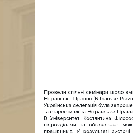
Провели спільні семінари щодо зміс
Нітранське Правно (Nitrianske Pravn
Українська делегація була запрошен
та старости міста Нітранське Правно 
В Університеті Костянтина Філос
підрозділами та обговорено можл
працівників. У результаті зустрі