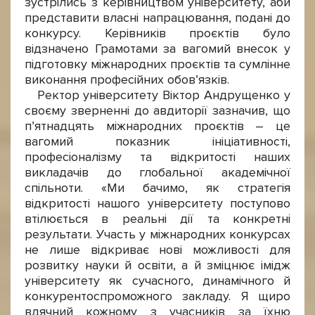
зустрілись з керівництвом університету, аби
представити власні напрацювання, подані до
конкурсу. Керівників проєктів було
відзначено Грамотами за вагомий внесок у
підготовку міжнародних проєктів та сумлінне
виконання професійних обов’язків.
Ректор університету Віктор Андрущенко у
своєму зверненні до авдиторії зазначив, що
п’ятнадцять міжнародних проєктів – це
вагомий показник ініціативності,
професіоналізму та відкритості наших
викладачів до глобальної академічної
спільноти. «Ми бачимо, як стратегія
відкритості нашого університету поступово
втілюється в реальні дії та конкретні
результати. Участь у міжнародних конкурсах
не лише відкриває нові можливості для
розвитку науки й освіти, а й зміцнює імідж
університету як сучасного, динамічного й
конкурентоспроможного закладу. Я щиро
вдячний кожному з учасників за їхню