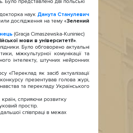
ь. Було представлено дві польські
 докторка наук
Данута Станулевич
вили дослідження на тему «
Зелений
інець
(Gracja Cimaszewska-Kuniniec)
ійської мови в університеті!»
.
лідники. Було обговорено актуальні
тики, міжкультурної комунікації та
ного інтелекту, штучних нейронних
у «Переклад як засіб актуалізації
 конкурсу презентував голова журі,
знавства та перекладу Українського
 країн, сприяючи розвитку
ауковий простір.
дальшої співпраці в межах