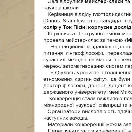
Далі відбулися
майстер-класи
та 
наукові школи.
Керівниця відділу глоттодидактик
(Danuta Stanulewicz) та кандидат н
колір у Ток Пісін: корпусне досл
Керівничка Центру іноземних мов 
провела майстер-клас за темою «
М
На секційних засіданнях із допові
питання лінгвофілософії, переклад
сучасних методів навчання інозем
мереж, автоматизованих систем пер
Відбулось урочисте оголошення ре
етномовних картин світу», де були
доктор філософії, доцент, доцент 
державного університету імені Ми
Конференція стала важливою платф
міжнародної наукової співпраці та ін
Організатори висловлюють вдячніс
наступних заходів.
Матеріали конференції можна за
Переглянути звіт з конференції н