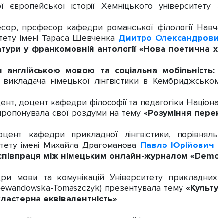
ї європейської історії Хемніцького університет
ор, професор кафедри романської філології Навчал
итету імені Тараса Шевченка
Дмитро Олександрови
ратури у франкомовній антології «Нова поетична х
 англійською мовою та соціальна мобільність: і
, викладача німецької лінгвістики в Кембриджсько
нт, доцент кафедри філософії та педагогіки Націона
пропонувала свої роздуми на тему
«Розуміння пере
ент кафедри прикладної лінгвістики, порівняль
итету імені Михайла Драгоманова
Павло Юрійович
півпраця між німецьким онлайн-журналом «Demokr
мови та комунікацій Університету прикладних
Lewandowska-Tomaszczyk) презентувала тему
«Культ
ластерна еквівалентність»