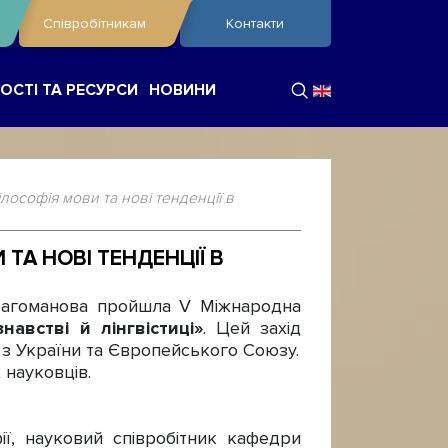
Співробітникам
Контакти
ОСТІ ТА РЕСУРСИ
НОВИНИ
ософія мови та нові тенденції в
А НОВІ ТЕНДЕНЦІЇ В
рагоманова пройшла V Міжнародна
австві й лінгвістиці»
. Цей захід
ів з України та Європейського Союзу.
 науковців.
ї, науковий співробітник кафедри