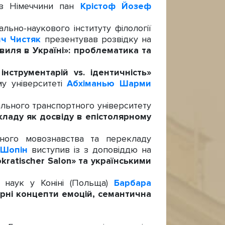
у з Німеччини пан
Крістоф Йозеф
ьно-наукового інституту філології
ч Чистяк
презентував розвідку на
виля в Україні»: проблематика та
нструментарій vs. ідентичність»
му університеті
Абхіманью Шарми
льного транспортного університету
кладу як досвіду в епістолярному
ного мовознавства та перекладу
 Шопін
виступив із з доповіддю на
atischer Salon» та українськими
 наук у Коніні (Польща)
Барбара
урні концепти емоцій, семантична