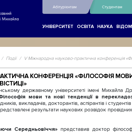
Абітурієнтам
Студентам
жавний
ні Михайла
УНІВЕРСИТЕТ
ОСВІТА
НАУКА
ВІДОМ
/
Події
/
V Міжнародна науково-практична конференція «Філ
КТИЧНА КОНФЕРЕНЦІЯ «ФІЛОСОФІЯ МОВИ Т
ВІСТИЦІ»
ькому державному університеті імені Михайла Д
Філософія мови та нові тенденції в перекладозн
дників, викладачів, докторантів, аспірантів і студент
редставлені результати наукових розвідок провідних
аючи Середньовіччя»
представив доктор філософі