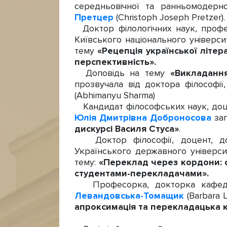
середньовічної та ранньомодерно
Претцер
(Christoph Joseph Pretzer).
Доктор філологічних наук, профес
Київського національного універс
тему
«Рецепція української літе
перспективність».
Доповідь на тему
«Викладання
прозвучала від доктора філософії
(Abhimanyu Sharma)
Кандидат філософських наук, доце
Юлія Дмитрівна Доброносова
за
дискурсі Василя Стуса»
.
Доктор філософії, доцент, доц
Українського державного універс
тему:
«Переклад через кордони: с
студентами-перекладачами».
Професорка, докторка кафедри 
Левандовська-Томащик
(Barbara 
апроксимація та перекладацька к