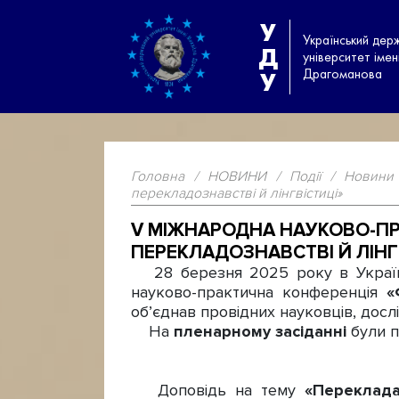
У
Український дер
Д
університет іме
Драгоманова
У
Головна
/
НОВИНИ
/
Події
/
Новини
перекладознавстві й лінгвістиці»
V МІЖНАРОДНА НАУКОВО-ПРА
ПЕРЕКЛАДОЗНАВСТВІ Й ЛІНГ
28 березня 2025 року в Українс
науково-практична конференція
«
об’єднав провідних науковців, дослі
На
пленарному засіданні
були п
Доповідь на тему
«Переклад