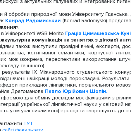
дискусії з актуальних галузевих й інтегрованих питан
и й обробки природної мови Університету Гданська,
аук
Конрад Радомиський
(Konrad Radomyski) предста
ідження
».
в Університеті WSB Merito
Грація Цимашевська-Кун
іжкультурна комунікація на заняттях з ділової англ
дями також виступили провідні вчені, експерти, дос
ознавства, когнітивної семантики, корпусної лінгвіс
них мов (зокрема, переспективи використання штуч
екладу та іншого).
зультатів IX Міжнародного студентського конкурс
 відзначені найкращі молоді перекладачі. Результати
кафедри прикладної лінгвістики, порівняльного мово
хайла Драгоманова
Павло Юрійович Шопін
.
ормою для обміну досвідом між фахівцями з різних
теграції української лінгвістичної науки у світовий н
ть усім учасникам конференції та запрошують до по
вантажити
ТУТ
а
сайті факультету.