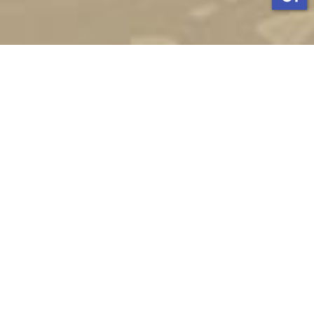
Стати студентом
Соціально-психологічна підтримка
Зворотній зв'язок
Політика конфіденційності
©
Український державний університет імені Михайла
Драгоманова
2022-2026