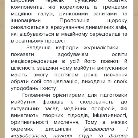
широкий перелік сучасних освітніх
компонентів, які корелюють із трендами
медійної галузі, ринковими запитами та
інноваціями. Пропозиція щороку
оновлюється з врахуванням динамічних змін,
які відбуваються в медійному середовищі та
в освітньому процесі.
Завдання кафедри журналістики –
показати здобувачам освіти
медіасередовище в усій його повноті й
цілісності, завдяки чому майбутні випускники
мають змогу протягом років навчання
обрати собі спеціалізацію, виходячи зі своїх
уподобань і хисту.
Головними орієнтирами для підготовки
майбутніх фахівців є скерованість до
актуальних засад медійних професій, які
вимагають творчих підходів, ініціативності,
оригінальності мислення. Тому в межах
окремих дисциплін (
медіаосвіта і
медіобезпека, наукові студії та фахова