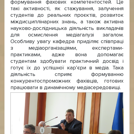
формування фахових компетентостей. Це
такі активності, як стажування, залучення
студентів до реальних проєктів, розвиток
міждисциплінарних знань, а також активна
науково-дослідницька діяльність викладачів
для осмислення медіагалузі загалом.
Особливу увагу кафедра приділяє співпраці
з медіаорганізаціями, експертами-
практиками, адже вона допомагає
студентам здобувати практичний досвід і
готує їх до успішної кар’єри в медіа. Така
діяльність сприяє формуванню
конкурентоспроможних фахівців, готових
працювати в динамічному медіасередовищі.