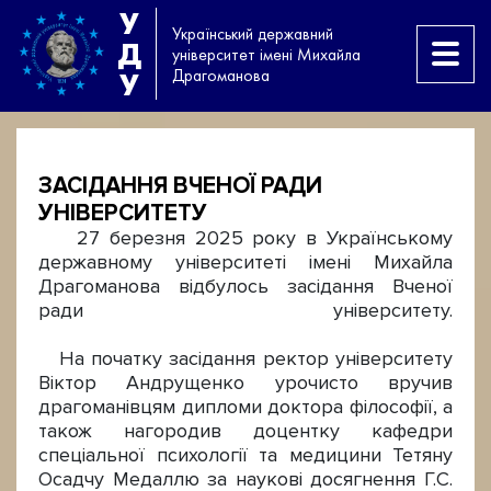
У
Український державний
Д
університет імені Михайла
Драгоманова
У
ЗАСІДАННЯ ВЧЕНОЇ РАДИ
УНІВЕРСИТЕТУ
27 березня 2025 року в Українському
державному університеті імені Михайла
Драгоманова відбулось засідання Вченої
ради університету.
На початку засідання ректор університету
Віктор Андрущенко урочисто вручив
драгоманівцям дипломи доктора філософії, а
також нагородив доцентку кафедри
спеціальної психології та медицини Тетяну
Осадчу Медаллю за наукові досягнення Г.С.