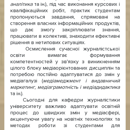
аналітика
та ін.), під час виконання курсових і
кваліфікаційних робіт, практик студентам
пропонуються завдання, спрямовані на
створення власних інформаційних продуктів,
що дає змогу закріплювати знання,
працювати в колективі, знаходити ефективні
рішення в нетипових ситуаціях.
Осмислення сучасної журналістської
освіти вимагає формування
компетентностей у зв’язку з виникненням
цілого блоку медіаорієнтованих дисциплін та
потребою постійно адаптуватися до змін у
медіагалузі (
медіамеджмент і видавничий
маркетинг, медіаграмотність і медіадидактика
та ін.).
Сьогодні для кафедри журналістики
університету важливо адаптувати освітній
процес до швидких змін у медіасфері,
акцентуючи увагу на новітніх технологіях та
методах роботи зі студентами для