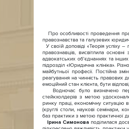
Про особливості проведення практ
правознавства та галузевих юридич
У своїй доповіді «Теорія успіху – 
правознавців, висвітлила основні
адвокатських об’єднаннях та інших
підрозділ «Юридична клініка». Різ
майбутньої професії. Постійна зм
реагування на чинність правових д
емоційний стан клієнта, бути відпов
Водночас було визначено персп
стейкхолдерів з метою удосконал
ринку праці, економічну ситуацію в
(круглі столи, наукові семінари, к
баз практики з метою практичної ди
Ірина Симонова
поділилася досв
підкреслено важливість практики у