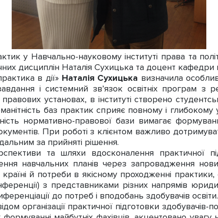
ик у Навчально-науковому інституті права та полі
них дисциплін Наталія Сухицька та доцент кафедри п
практика в дії»
Наталія Сухицька
визначила особлив
 завдання і системний зв’язок освітніх програм з 
 правових установах, в інституті створено студент
номанітність баз практик сприяє повному і глибокому
інність нормативно-правової бази вимагає формува
окументів. При роботі з клієнтом важливо дотримуват
ідальним за прийняті рішення.
ективи та шляхи вдосконалення практичної пі
ення навчальних планів через запровадження нови
 країні й потреби в якісному проходженні практики, 
онференції) з представниками різних напрямів юриди
ференціації до потреб і вподобань здобувачів освіти.
ідом організації практичної підготовки здобувачів-по
 формуванні майбутніх фахівців, акцентовано увагу 