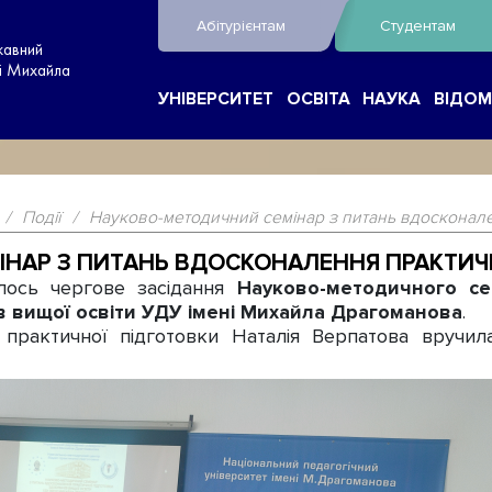
Абітурієнтам
Студентам
жавний
ні Михайла
УНІВЕРСИТЕТ
ОСВІТА
НАУКА
ВІДОМ
/
Події
/
Науково-методичний семінар з питань вдосконален
НАР З ПИТАНЬ ВДОСКОНАЛЕННЯ ПРАКТИЧН
ось чергове засідання
Науково-методичного се
в вищої освіти УДУ імені Михайла Драгоманова
.
рактичної підготовки Наталія Верпатова вручила