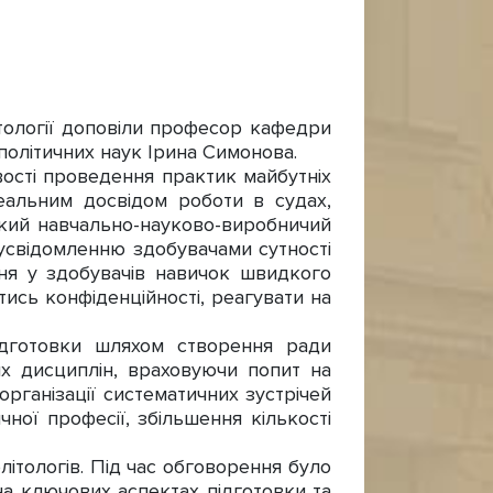
тології доповіли професор кафедри
олітичних наук Ірина Симонова.
ості проведення практик майбутніх
реальним досвідом роботи в судах,
ський навчально-науково-виробничий
 усвідомленню здобувачами сутності
ння у здобувачів навичок швидкого
ись конфіденційності, реагувати на
дготовки шляхом створення ради
х дисциплін, враховуючи попит на
організації систематичних зустрічей
чної професії, збільшення кількості
літологів. Під час обговорення було
на ключових аспектах підготовки та