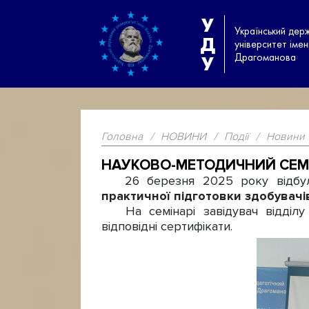
У
Український дер
Д
університет іме
Драгоманова
У
Головна
/
НОВИНИ
/
Події
/
Новини
НАУКОВО-МЕТОДИЧНИЙ СЕМІ
26 березня 2025 року відбул
практичної підготовки здобувачі
На семінарі завідувач відділу п
відповідні сертифікати.