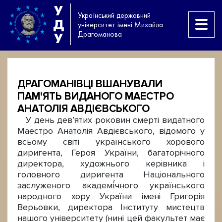
У
Український державний
Д
університет імені Михайла
Драгоманова
У
ДРАГОМАНІВЦІ ВШАНУВАЛИ
ПАМ'ЯТЬ ВИДАНОГО МАЕСТРО
АНАТОЛІЯ АВДІЄВСЬКОГО
У день дев’ятих роковин смерті видатного
Маестро Анатолія Авдієвського, відомого у
всьому світі українського хорового
диригента, Героя України, багаторічного
директора, художнього керівника і
головного диригента Національного
заслуженого академі́чного українського
народного хору України імені Григорія
Верьовки, директора Інституту мистецтв
нашого університету (нині цей факультет має