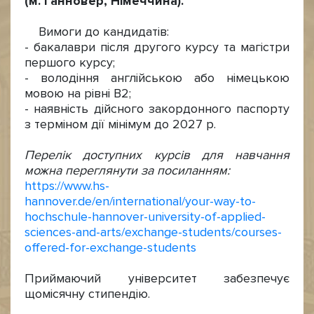
(м. Ганновер, Німеччина).
Вимоги до кандидатів:
- бакалаври після другого курсу та магістри
першого курсу;
- володіння англійською або німецькою
мовою на рівні В2;
- наявність дійсного закордонного паспорту
з терміном дії мінімум до 2027 р.
Перелік доступних курсів для навчання
можна переглянути за посиланням:
https://www.hs-
hannover.de/en/international/your-way-to-
hochschule-hannover-university-of-applied-
sciences-and-arts/exchange-students/courses-
offered-for-exchange-students
Приймаючий університет забезпечує
щомісячну стипендію.