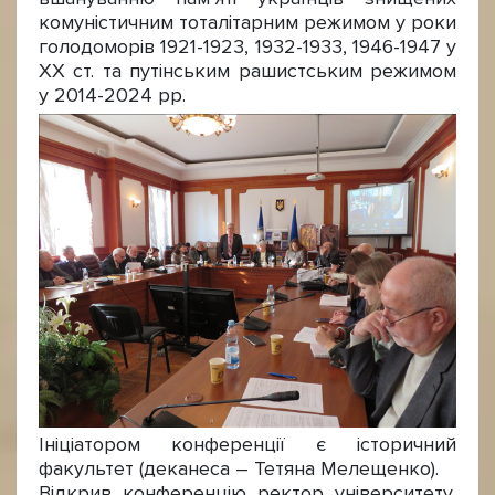
комуністичним тоталітарним режимом у роки
голодоморів 1921-1923, 1932-1933, 1946-1947 у
XX ст. та путінським рашистським режимом
у 2014-2024 рр.
Ініціатором конференції є історичний
факультет (деканеса – Тетяна Мелещенко).
Відкрив конференцію ректор університету,