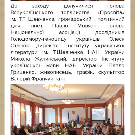
До заходу долучилися голова
Всеукраїнського товариства «Просвіта»
ім. Т.Г. Шевченка, громадський і політичний
діяч, поет Павло Мовчан, голова
Національної асоціації дослідників
Голодомору-геноциду українців Олеся
Стасюк, директор Інституту української
літератури ім. Т.Шевченка НАН України
Микола Жулинський, директор Інституту
української мови НАН України Павло
Гриценко, живописець, графік, скульптор
Валерій Франчук та ін.