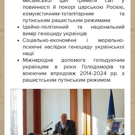
месіанської ідеї тримати світ у
повинності й покорі царською Росією,
комуністичним-тоталітарним та
путінським рашистьким режимами
Ідейно-політичний та національний
вимір геноциду українців
Соціально-економічні і морально-
психічні наслідки геноциду української
нації
Міжнародна допомога голодуючим
українцям в роки Голодоморів та
воюючим впродовж 2014-2024 рр. з
рашистським путінським режимом.