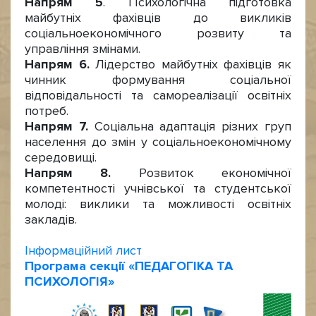
Напрям 5
. Психологічна підготовка
майбутніх фахівців до викликів
соціальноекономічного розвиту та
управління змінами.
Напрям 6.
Лідерство майбутніх фахівців як
чинник формування соціальної
відповідальності та самореалізації освітніх
потреб.
Напрям 7.
Соціальна адаптація різних груп
населення до змін у соціальноекономічному
середовищі.
Напрям 8.
Розвиток економічної
компетентності учнівської та студентської
молоді: виклики та можливості освітніх
закладів.
Інформаційний лист
Програма секції «ПЕДАГОГІКА ТА
ПСИХОЛОГІЯ»