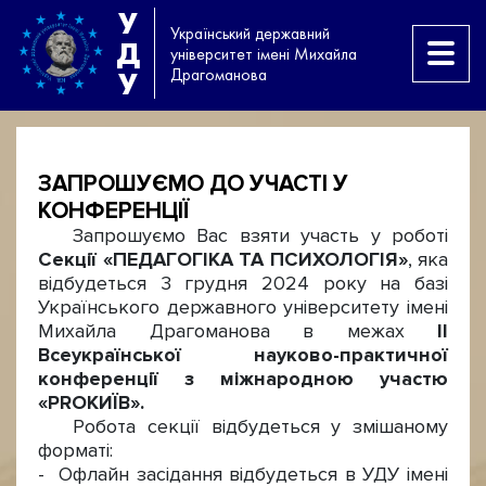
У
Український державний
Д
університет імені Михайла
Драгоманова
У
ЗАПРОШУЄМО ДО УЧАСТІ У
КОНФЕРЕНЦІЇ
Запрошуємо Вас взяти участь у роботі
Секції «ПЕДАГОГІКА ТА ПСИХОЛОГІЯ»
, яка
відбудеться 3 грудня 2024 року на базі
Українського державного університету імені
Михайла Драгоманова в межах
ІІ
Всеукраїнської науково-практичної
конференції з міжнародною участю
«PROКИЇВ».
Робота секції відбудеться у змішаному
форматі:
- Офлайн засідання відбудеться в УДУ імені