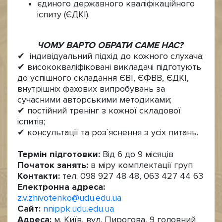
єдиного державного кваліфікаційного
іспиту (ЄДКІ).
ЧОМУ ВАРТО ОБРАТИ САМЕ НАС?
✔ індивідуальний підхід до кожного слухача;
✔ висококваліфіковані викладачі підготують
до успішного складання ЄВІ, ЄФВВ, ЄДКІ,
внутрішніх фахових випробувань за
сучасними авторськими методиками;
✔ постійний тренінг з кожної складової
іспитів;
✔ консультації та роз`яснення з усіх питань.
Термін підготовки:
Від 6 до 9 місяців
Початок занять:
в міру комплектації груп
Контакти:
тел. 098 927 48 48, 063 427 44 63
Електронна адреса:
z.v.zhivotenko@udu.edu.ua
Сайт:
nnippk.udu.edu.ua
Адреса:
м. Київ, вул. Пирогова, 9 головний