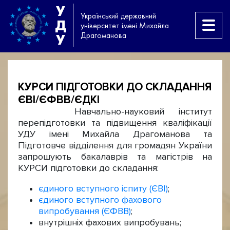
У
Український державний
Д
університет імені Михайла
Драгоманова
У
КУРСИ ПІДГОТОВКИ ДО СКЛАДАННЯ
ЄВІ/ЄФВВ/ЄДКІ
Навчально-науковий інститут
перепідготовки та підвищення кваліфікації
УДУ імені Михайла Драгоманова та
Підготовче відділення для громадян України
запрошують бакалаврів та магістрів на
КУРСИ підготовки до складання:
єдиного вступного іспиту (ЄВІ)
;
єдиного вступного фахового
випробування (ЄФВВ)
;
внутрішніх фахових випробувань;