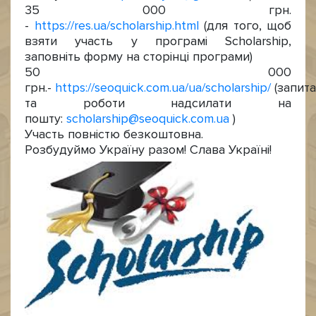
35 000 грн.
-
https://res.ua/scholarship.html
(для того, щоб
взяти участь у програмі Scholarship,
заповніть форму на сторінці програми)
50 000
грн.-
https://seoquick.com.ua/ua/scholarship/
(запит
та роботи надсилати на
пошту:
scholarship@seoquick.com.ua
)
Участь повністю безкоштовна.
Розбудуймо Україну разом! Слава Україні!