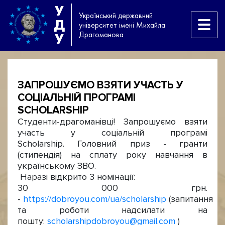
У
Український державний
Д
університет імені Михайла
Драгоманова
У
ЗАПРОШУЄМО ВЗЯТИ УЧАСТЬ У
СОЦІАЛЬНІЙ ПРОГРАМІ
SCHOLARSHIP
Студенти-драгоманівці! Запрошуємо взяти
участь у соціальній програмі
Scholarship. Головний приз - гранти
(стипендія) на сплату року навчання в
українському ЗВО.
Наразі відкрито 3 номінації:
30 000 грн.
-
https://dobroyou.com/ua/scholarship
(запитання
та роботи надсилати на
пошту:
scholarshipdobroyou@gmail.com
)