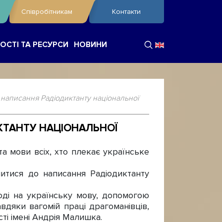
Співробітникам
Контакти
ОСТІ ТА РЕСУРСИ
НОВИНИ
написання Радіодиктанту національної
КТАНТУ НАЦІОНАЛЬНОЇ
 мови всіх, хто плекає українське
итися до написання Радіодиктанту
оді на українську мову, допомогою
вдяки вагомій праці драгоманівців,
сті імені Андрія Малишка.