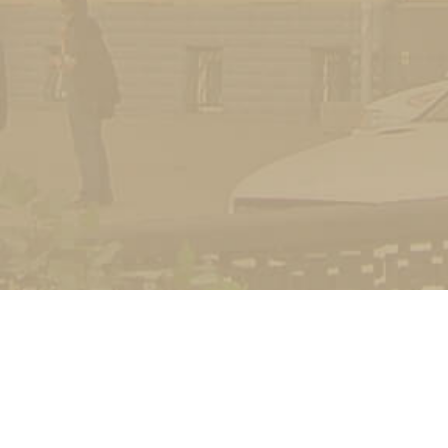
УНІВЕРСИТЕТ
Історія університету
Сторінка Михайла Дра