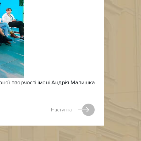
урної творчості імені Андрія Малишка
Наступна