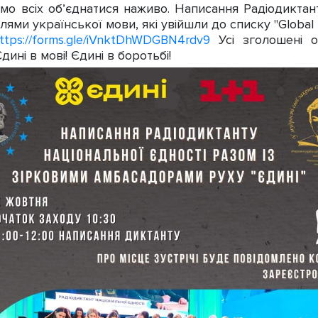
о всіх обʼєднатися наживо. Написання Радіодиктанту
ями української мови, які увійшли до списку "Global T
ttps://forms.gle/iVnktDhWDGBN4rdv9
Усі зголошені о
ині в мові! Єдині в боротьбі!