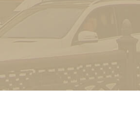
Контакт
01601, м.
гоманова