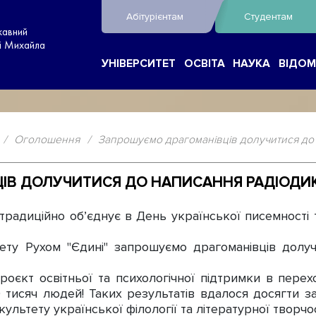
Абітурієнтам
Студентам
жавний
ні Михайла
УНІВЕРСИТЕТ
ОСВІТА
НАУКА
ВІДОМ
/
Оголошення
/
Запрошуємо драгоманівців долучитися до 
ІВ ДОЛУЧИТИСЯ ДО НАПИСАННЯ РАДІОДИ
адиційно обʼєднує в День української писемності та
у Рухом "Єдині" запрошуємо драгоманівців долуч
єкт освітньої та психологічної підтримки в перех
тисяч людей! Таких результатів вдалося досягти за
ультету української філології та літературної творчо