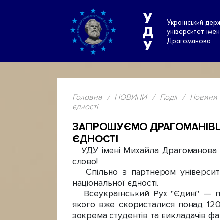
У
Український дер
Д
університет іме
Драгоманова
У
Головна
/
НОВИНИ
/
Події
/
Новини
єдності
ЗАПРОШУЄМО ДРАГОМАНІВЦ
ЄДНОСТІ
УДУ імені Михайла Драгоманова тр
слово!
Спільно з партнером університет
національної єдності.
Всеукраїнський Рух "Єдині" — про
якого вже скористалися понад 120 
зокрема студентів та викладачів фак