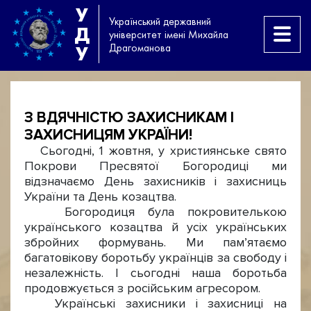
У
Український державний
Д
університет імені Михайла
Драгоманова
У
З ВДЯЧНІСТЮ ЗАХИСНИКАМ І
ЗАХИСНИЦЯМ УКРАЇНИ!
Сьогодні, 1 жовтня, у християнське свято
Покрови Пресвятої Богородиці ми
відзначаємо День захисників і захисниць
України та День козацтва.
Богородиця була покровителькою
українського козацтва й усіх українських
збройних формувань. Ми пам’ятаємо
багатовікову боротьбу українців за свободу і
незалежність. І сьогодні наша боротьба
продовжується з російським агресором.
Українські захисники і захисниці на