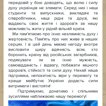
передовій у бою доводять, що волю і силу
духу українців не зламати. Серед них і наші
студенти та випускники, викладачі та
співробітники, наші рідні та друзі, які
віддають своє життя і здоров’я за нашу
можливість жити у рідній вільній країні.
Ми пам’ятаємо про їхню незламність духу і
жертовність. Пам'ять про них живе в наших
серцях. І в цей день маємо нагоду вкотре
висловити щиру вдячність всім, хто
боронить країну від російських загарбників,
подякувати їм за їхню мужність,
самовідданість і відвагу, побажати міцного
здоров'я, стійкості та сили духу. Нехай наша
підтримка, непохитність віри у перемогу та
краще майбутнє України додасть сили
витримати і вистояти!
Підтримуємо, донатимо і спільними
зусиллями наближаємо нашу перемогу!