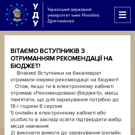
У
Український державний
Д
університет імені Михайла
Драгоманова
У
ВІТАЄМО ВСТУПНИКІВ З
ОТРИМАННЯМ РЕКОМЕНДАЦІЇ НА
БЮДЖЕТ!
Вітаємо! Вступники на бакалаврат
отримали омріяні рекомендації на бюджет!
Отож, якщо ти в електронному кабінеті
отримав «Рекомендовано (бюджет)», маєш
пам'ятати, що для зарахування потрібно до
18-ї години 8 серпня:
1) онлайн в електронному кабінеті або
особисто в закладі освіти підтвердити вибір
місця навчання;
2) виконати вимоги до зарахування (онлайн