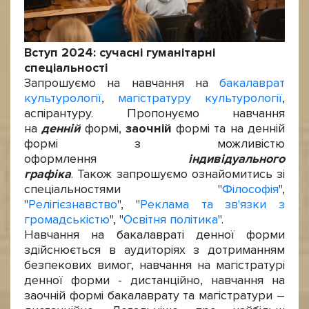
Вступ 2024: сучасні гуманітарні
спеціальності
Запрошуємо на навчання на
бакалаврат
культурології
,
магістратуру культурології
,
аспірантуру. Пропонуємо навчання
на
денній
формі,
заочній
формі та на денній
формі з можливістю
оформлення
індивідуального
графіка
. Також запрошуємо ознайомитись зі
спеціальностями "
Філософія
",
"
Релігієзнавство
", "
Реклама та зв'язки з
громадськістю
", "
Освітня політика
".
Навчання на бакалавраті денної форми
здійснюється в аудиторіях з дотриманням
безпекових вимог, навчання на магістратурі
денної форми - дистанційно, навчання на
заочній формі бакалаврату та магістратури –