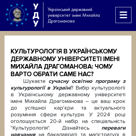
У
Український державний
Д
університет імені Михайла
Драгоманова
У
КУЛЬТУРОЛОГІЯ В УКРАЇНСЬКОМУ
ДЕРЖАВНОМУ УНІВЕРСИТЕТІ ІМЕНІ
МИХАЙЛА ДРАГОМАНОВА: ЧОМУ
ВАРТО ОБРАТИ САМЕ НАС?
Шукаєте
сучасну освітню програму з
культурології в Україні
? Вибір культурології
в Українському державному університеті
імені Михайла Драгоманова – це ваш крок
до успішної кар’єри та актуального
розуміння сфери культури. У 2024 році
оголошується 20-й набір на спеціальність
"Культурологія". Дізнайтесь
переваги
навчання
на бакалавраті та магістратурі в