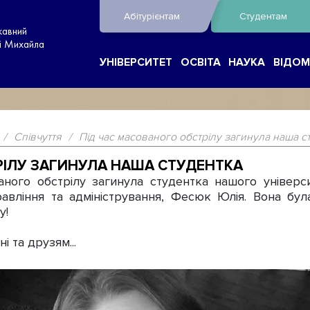
Абітурієнтам
Студентам
жавний
ні Михайла
УНІВЕРСИТЕТ
ОСВІТА
НАУКА
ВІДОМ
/
Співчуття
/
Під час масованого обстрілу загинула наша с
РІЛУ ЗАГИНУЛА НАША СТУДЕНТКА
ого обстрілу загинула студентка нашого універси
правління та адміністрування, Фесюк Юлія. Вона 
у!
 та друзям...