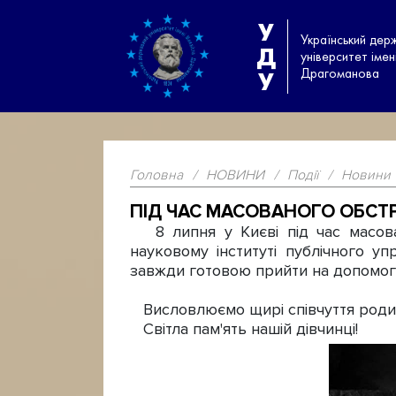
У
Український дер
Д
університет іме
Драгоманова
У
Головна
/
НОВИНИ
/
Події
/
Новини
ПІД ЧАС МАСОВАНОГО ОБСТ
8 липня у Києві під час масован
науковому інституті публічного у
завжди готовою прийти на допомог
Висловлюємо щирі співчуття родині
Світла пам'ять нашій дівчинці!