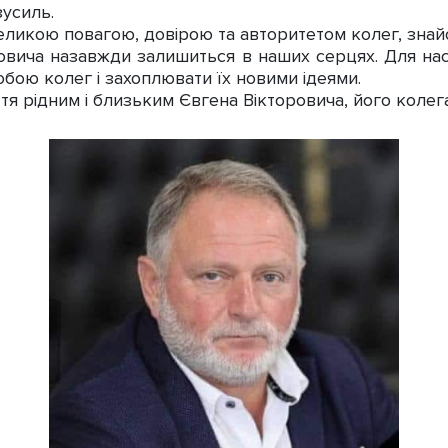
зусиль.
икою повагою, довірою та авторитетом колег, знайом
овича назавжди залишиться в наших серцях. Для на
собою колег і захоплювати їх новими ідеями.
я рідним і близьким Євгена Вікторовича, його колега