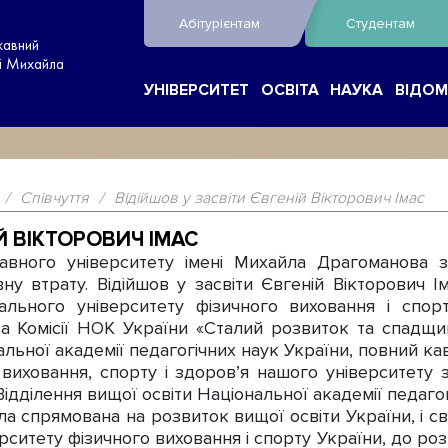
Абітурієнтам
Студентам
жавний
ні Михайла
УНІВЕРСИТЕТ
ОСВІТА
НАУКА
ВІДОМ
/
Співчуття
/
Відійшов у засвіти Євгеній Вікторович Імас
Й ВІКТОРОВИЧ ІМАС
ого університету імені Михайла Драгоманова з
ну втрату. Відійшов у засвіти Євгеній Вікторович 
ального університету фізичного виховання і спор
ва Комісії НОК України «Сталий розвиток та спадщи
льної академії педагогічних наук України, повний ка
ховання, спорту і здоров’я нашого університету 
 Відділення вищої освіти Національної академії педаго
 спрямована на розвиток вищої освіти України, і св
ерситету фізичного виховання і спорту України, до ро