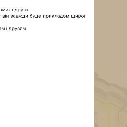
их і друзів.
с він завжди буде прикладом щирої
м і друзям.