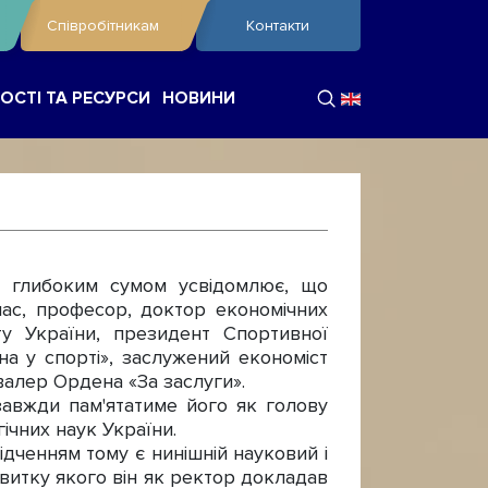
Співробітникам
Контакти
ОСТІ ТА РЕСУРСИ
НОВИНИ
 глибоким сумом усвідомлює, що
Імас, професор, доктор економічних
ту України, президент Спортивної
на у спорті», заслужений економіст
валер Ордена «За заслуги».
завжди пам'ятатиме його як голову
гічних наук України.
ідченням тому є нинішній науковий і
звитку якого він як ректор докладав