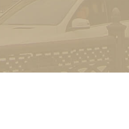
Контакт
01601, м.
гоманова
(044) 23