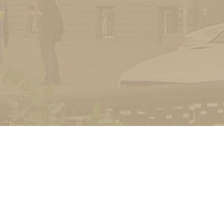
УНІВЕРСИТЕТ
Історія університету
Сторінка Михайла Дра
Структура