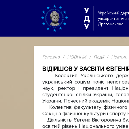
У
Український дер
Д
університет іме
Драгоманова
У
Головна
/
НОВИНИ
/
Події
/
Новини
ВІДІЙШОВ У ЗАСВІТИ ЄВГЕНІ
Колектив Українського державн
український соціум поніс непоправ
наук, ректор і президент Націон
студентської спілки України, голо
України, Почесний академік Націона
Колектив факультету фізичного ви
Секції з фізичної культури і спорту
Діяльність Євгена Вікторовича була
освітній рівень Національного унів