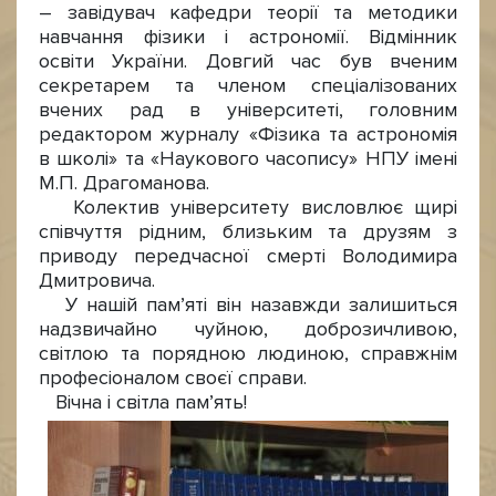
– завідувач кафедри теорії та методики
навчання фізики і астрономії. Відмінник
освіти України. Довгий час був вченим
секретарем та членом спеціалізованих
вчених рад в університеті, головним
редактором журналу «Фізика та астрономія
в школі» та «Наукового часопису» НПУ імені
М.П. Драгоманова.
Колектив університету висловлює щирі
співчуття рідним, близьким та друзям з
приводу передчасної смерті Володимира
Дмитровича.
У нашій пам’яті він назавжди залишиться
надзвичайно чуйною, доброзичливою,
світлою та порядною людиною, справжнім
професіоналом своєї справи.
Вічна і світла пам’ять!